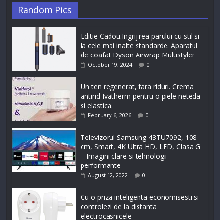
Random Pics
Editie Cadou.Ingrijirea parului cu stil si
la cele mai inalte standarde. Aparatul
de coafat Dyson Airwrap Multistyler
October 19, 2024
0
Un ten regenerat, fara riduri. Crema
antirid Ivatherm pentru o piele neteda
si elastica.
February 6, 2026
0
Televizorul Samsung 43TU7092, 108
cm, Smart, 4K Ultra HD, LED, Clasa G
– Imagini clare si tehnologii
performante
August 12, 2022
0
Cu o priza inteligenta economisesti si
controlezi de la distanta
electrocasnicele