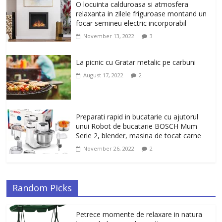
Un ten regenerat, fara riduri. Crema
O locuinta calduroasa si atmosfera
antirid Ivatherm pentru o piele neteda si
relaxanta in zilele friguroase montand un
elastica.
focar semineu electric incorporabil
February 6, 2026
0
November 13, 2022
3
La picnic cu Gratar metalic pe carbuni
August 17, 2022
2
Preparati rapid in bucatarie cu ajutorul
unui Robot de bucatarie BOSCH Mum
Serie 2, blender, masina de tocat carne
November 26, 2022
2
Random Picks
Petrece momente de relaxare in natura