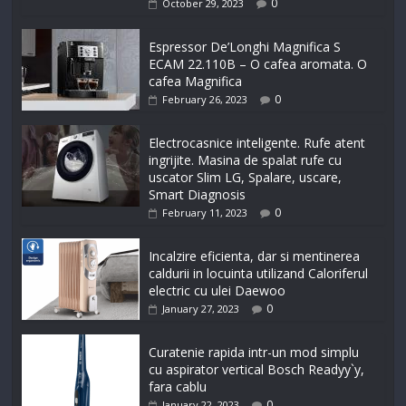
0
October 29, 2023
Espressor De’Longhi Magnifica S
ECAM 22.110B – O cafea aromata. O
cafea Magnifica
0
February 26, 2023
Electrocasnice inteligente. Rufe atent
ingrijite. Masina de spalat rufe cu
uscator Slim LG, Spalare, uscare,
Smart Diagnosis
0
February 11, 2023
Incalzire eficienta, dar si mentinerea
caldurii in locuinta utilizand Caloriferul
electric cu ulei Daewoo
0
January 27, 2023
Curatenie rapida intr-un mod simplu
cu aspirator vertical Bosch Readyy`y,
fara cablu
0
January 22, 2023