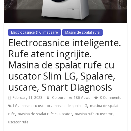
dezvoltat, cu Flexor Fitness-
dispozitiv pentru tonifiere muschi
Electrocasnice & Climatizare
Masini de spalat rufe
Electrocasnice inteligente.
Rufe atent ingrijite.
Masina de spalat rufe cu
uscator Slim LG, Spalare,
uscare, Smart Diagnosis
February 11, 2023
Colours
186 Views
0 Comments
,
,
,
LG
masina cu uscator
masina de spalat LG
masina de spalat
,
,
,
rufe
masina de spalat rufe cu uscator
masina rufe cu uscator
uscator rufe