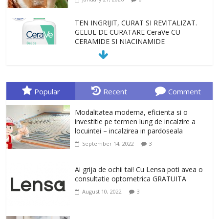
TEN INGRIJIT, CURAT SI REVITALIZAT.
GELUL DE CURATARE CeraVe CU
CERAMIDE SI NIACINAMIDE
January 23, 2026
0
Sa gasesti cadoul potrivit este de multe
ori o provocare. Idei inedite, cadouri
Popular
Recent
Comment
originale, le puteti avea la Giftspot.ro,
magazinul de cadouri originale. O
Modalitatea moderna, eficienta si o
alegere buna, Oglinda de baie cu mărire
investitie pe termen lung de incalzire a
și iluminare LED
locuintei – incalzirea in pardoseala
February 20, 2026
0
September 14, 2022
3
Antrenati si tonifiati musculatura pentru
un corp sanatos si armonios dezvoltat,
Ai grija de ochii tai! Cu Lensa poti avea o
cu Flexor Fitness-dispozitiv pentru
consultatie optometrica GRATUITA
tonifiere muschi
August 10, 2022
3
February 10, 2026
0