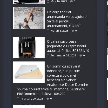
May 16, 2023
0
Un corp tonifiat
antrenandu-va cu ajutorul
Saltelei pentru
antrenament, GO4FIT
March 5, 2023
0
O cafea savuroasa
preparata cu Espressorul
automat Philips EP3221/40
September 24, 2022
0
Un somn cu adevarat
odihnitor, si o pozitie
corecta a coloanei –
beneficii ale Saltelei
Anatomice Dolce Dormire
Spuma poliuretanica cu memorie, Sustinere
ERGOnomica – Saltea 160×200
February 20, 2023
0