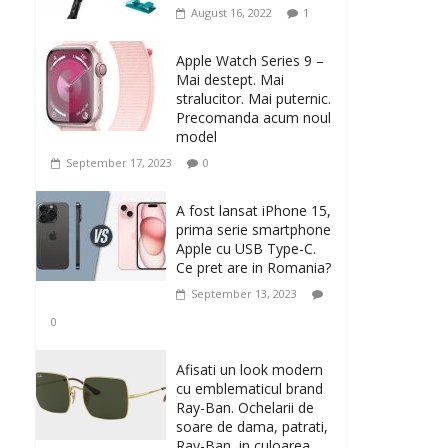
August 16, 2022
1
Apple Watch Series 9 –
Mai destept. Mai
stralucitor. Mai puternic.
Precomanda acum noul
model
September 17, 2023
0
A fost lansat iPhone 15,
prima serie smartphone
Apple cu USB Type-C.
Ce pret are in Romania?
September 13, 2023
0
Afisati un look modern
cu emblematicul brand
Ray-Ban. Ochelarii de
soare de dama, patrati,
Ray-Ban, in culoarea