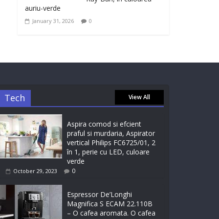
auriu-verde
January 31, 2026
0
Tech
View All
Aspira comod si efcient
praful si murdaria, Aspirator
vertical Philips FC6725/01, 2
în 1, perie cu LED, culoare
verde
0
October 29, 2023
Espressor De’Longhi
Magnifica S ECAM 22.110B
– O cafea aromata. O cafea