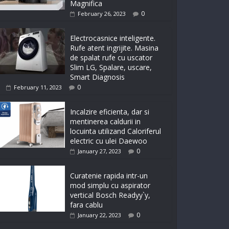
Magnifica
0
February 26, 2023
Electrocasnice inteligente.
Rufe atent ingrijite. Masina
de spalat rufe cu uscator
Slim LG, Spalare, uscare,
Smart Diagnosis
0
February 11, 2023
Incalzire eficienta, dar si
mentinerea caldurii in
locuinta utilizand Caloriferul
electric cu ulei Daewoo
0
January 27, 2023
Curatenie rapida intr-un
mod simplu cu aspirator
vertical Bosch Readyy`y,
fara cablu
0
January 22, 2023