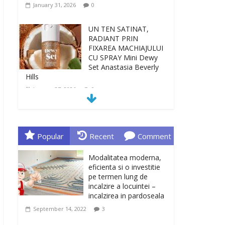
January 31, 2026
0
UN TEN SATINAT,
RADIANT PRIN
FIXAREA MACHIAJULUI
CU SPRAY Mini Dewy
Set Anastasia Beverly
Hills
January 27, 2026
0
TEN INGRIJIT, CURAT
SI REVITALIZAT. GELUL
DE CURATARE CeraVe
Popular
Recent
Comment
CU CERAMIDE SI
NIACINAMIDE
Modalitatea moderna,
January 23, 2026
0
eficienta si o investitie
pe termen lung de
incalzire a locuintei –
Sa gasesti cadoul
incalzirea in pardoseala
potrivit este de multe
ori o provocare. Idei
September 14, 2022
3
inedite, cadouri