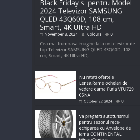
Black Friday si pentru Model
2024 Televizor SAMSUNG
QLED 43Q60D, 108 cm,
Smart, 4K Ultra HD
November 8, 2024
Colours
0
Cea mai frumoasa imagine la la un televizor de
top Televizor SAMSUNG QLED 43Q60D, 108
cm, Smart, 4K Ultra HD,
Nu ratati ofertele
Lensa.Rame ochelari de
vedere dama Furla VFU729
0SNA
0
October 27, 2024
Va pregatiti autoturismul
pentru sezonul rece-
echiparea cu Anvelope de
iarna CONTINENTAL
WinterContact