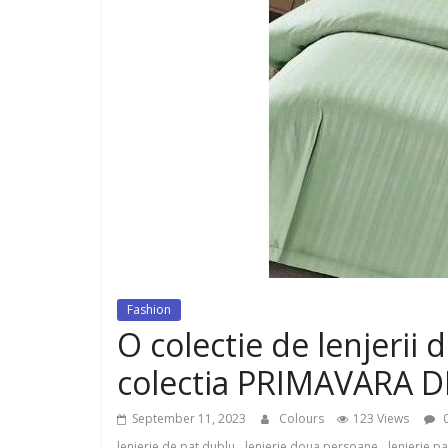
dispozitiv pentru tonifiere muschi
Fashion
O colectie de lenjerii 
colectia PRIMAVARA 
September 11, 2023
Colours
123 Views
0
,
,
lenjerie de pat dublu
lenjerie doua persoane
lenjerie pa