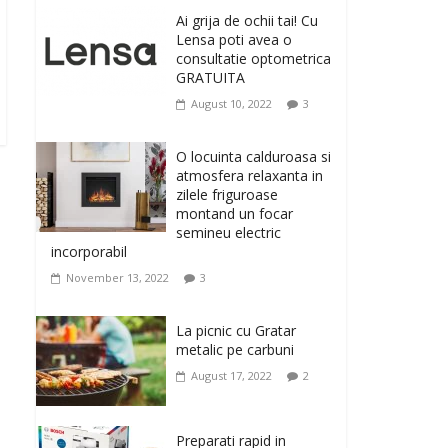
originale, le puteti avea
Ai grija de ochii tai! Cu
la Giftspot.ro, magazinul de cadouri
Lensa poti avea o
originale. O alegere buna, Oglinda de baie
consultatie optometrica
cu mărire și iluminare LED
GRATUITA
February 20, 2026
0
August 10, 2022
3
Antrenati si tonifiati
musculatura pentru un
O locuinta calduroasa si
corp sanatos si
atmosfera relaxanta in
armonios dezvoltat, cu
zilele friguroase
Flexor Fitness-dispozitiv
montand un focar
pentru tonifiere muschi
semineu electric
incorporabil
February 10, 2026
0
November 13, 2022
3
Un ten regenerat, fara
riduri. Crema antirid
La picnic cu Gratar
Ivatherm pentru o piele
metalic pe carbuni
neteda si elastica.
August 17, 2022
2
February 6, 2026
0
Preparati rapid in