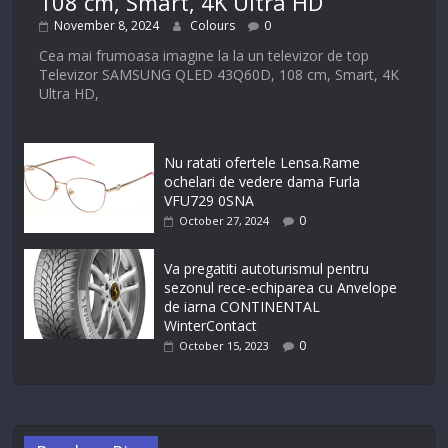
108 cm, Smart, 4K Ultra HD
November 8, 2024
Colours
0
Cea mai frumoasa imagine la la un televizor de top
Televizor SAMSUNG QLED 43Q60D, 108 cm, Smart, 4K
Ultra HD,
Nu ratati ofertele Lensa.Rame
ochelari de vedere dama Furla
VFU729 0SNA
0
October 27, 2024
Va pregatiti autoturismul pentru
sezonul rece-echiparea cu Anvelope
de iarna CONTINENTAL
WinterContact
0
October 15, 2023