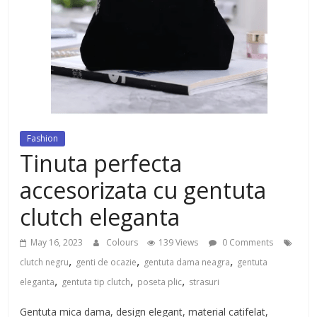
dezvoltat, cu Flexor Fitness-
dispozitiv pentru tonifiere muschi
Fashion
Tinuta perfecta
accesorizata cu gentuta
clutch eleganta
May 16, 2023
Colours
139 Views
0 Comments
,
,
,
clutch negru
genti de ocazie
gentuta dama neagra
gentuta
,
,
,
eleganta
gentuta tip clutch
poseta plic
strasuri
Gentuta mica dama, design elegant, material catifelat,