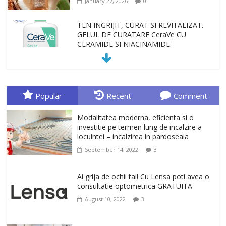
January 27, 2026
0
TEN INGRIJIT, CURAT SI REVITALIZAT.
GELUL DE CURATARE CeraVe CU
CERAMIDE SI NIACINAMIDE
January 23, 2026
0
Sa gasesti cadoul potrivit este de multe
ori o provocare. Idei inedite, cadouri
Popular
Recent
Comment
originale, le puteti avea la Giftspot.ro,
magazinul de cadouri originale. O
Modalitatea moderna, eficienta si o
alegere buna, Oglinda de baie cu mărire
investitie pe termen lung de incalzire a
și iluminare LED
locuintei – incalzirea in pardoseala
February 20, 2026
0
September 14, 2022
3
Antrenati si tonifiati musculatura pentru
un corp sanatos si armonios dezvoltat,
Ai grija de ochii tai! Cu Lensa poti avea o
cu Flexor Fitness-dispozitiv pentru
consultatie optometrica GRATUITA
tonifiere muschi
August 10, 2022
3
February 10, 2026
0