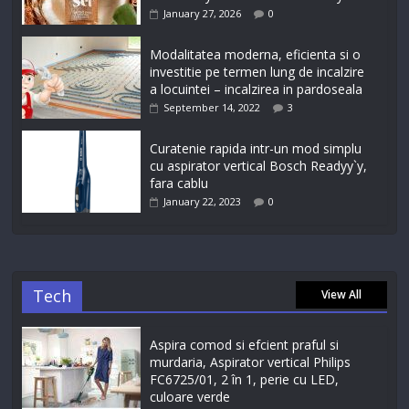
January 27, 2026
0
Modalitatea moderna, eficienta si o
investitie pe termen lung de incalzire
a locuintei – incalzirea in pardoseala
September 14, 2022
3
Curatenie rapida intr-un mod simplu
cu aspirator vertical Bosch Readyy`y,
fara cablu
January 22, 2023
0
Tech
View All
Aspira comod si efcient praful si
murdaria, Aspirator vertical Philips
FC6725/01, 2 în 1, perie cu LED,
culoare verde