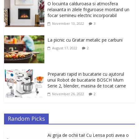
Un ten regenerat, fara riduri. Crema
O locuinta calduroasa si atmosfera
antirid Ivatherm pentru o piele neteda si
relaxanta in zilele friguroase montand un
elastica.
focar semineu electric incorporabil
February 6, 2026
0
November 13, 2022
3
La picnic cu Gratar metalic pe carbuni
August 17, 2022
2
Preparati rapid in bucatarie cu ajutorul
unui Robot de bucatarie BOSCH Mum
Serie 2, blender, masina de tocat carne
November 26, 2022
2
Random Picks
Ai grija de ochii tai! Cu Lensa poti avea o