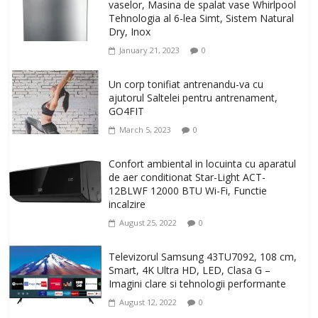
vaselor, Masina de spalat vase Whirlpool
Tehnologia al 6-lea Simt, Sistem Natural
Dry, Inox
January 21, 2023
0
Un corp tonifiat antrenandu-va cu
ajutorul Saltelei pentru antrenament,
GO4FIT
March 5, 2023
0
Confort ambiental in locuinta cu aparatul
de aer conditionat Star-Light ACT-
12BLWF 12000 BTU Wi-Fi, Functie
incalzire
August 25, 2022
0
Televizorul Samsung 43TU7092, 108 cm,
Smart, 4K Ultra HD, LED, Clasa G –
Imagini clare si tehnologii performante
August 12, 2022
0