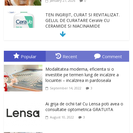
January 27, 2026
0
TEN INGRIJIT, CURAT SI REVITALIZAT.
GELUL DE CURATARE CeraVe CU
CERAMIDE SI NIACINAMIDE
January 23, 2026
0
Sa gasesti cadoul potrivit este de multe
ori o provocare. Idei inedite, cadouri
Popular
Recent
Comment
originale, le puteti avea la Giftspot.ro,
magazinul de cadouri originale. O
Modalitatea moderna, eficienta si o
alegere buna, Oglinda de baie cu mărire
investitie pe termen lung de incalzire a
și iluminare LED
locuintei – incalzirea in pardoseala
February 20, 2026
0
September 14, 2022
3
Antrenati si tonifiati musculatura pentru
un corp sanatos si armonios dezvoltat,
Ai grija de ochii tai! Cu Lensa poti avea o
cu Flexor Fitness-dispozitiv pentru
consultatie optometrica GRATUITA
tonifiere muschi
August 10, 2022
3
February 10, 2026
0