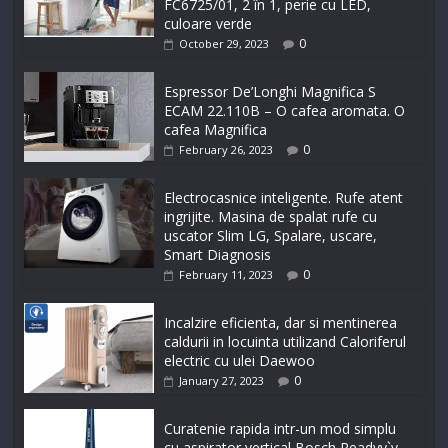
FC6725/01, 2 în 1, perie cu LED,
culoare verde
0
October 29, 2023
Espressor De’Longhi Magnifica S
ECAM 22.110B – O cafea aromata. O
cafea Magnifica
0
February 26, 2023
Electrocasnice inteligente. Rufe atent
ingrijite. Masina de spalat rufe cu
uscator Slim LG, Spalare, uscare,
Smart Diagnosis
0
February 11, 2023
Incalzire eficienta, dar si mentinerea
caldurii in locuinta utilizand Caloriferul
electric cu ulei Daewoo
0
January 27, 2023
Curatenie rapida intr-un mod simplu
cu aspirator vertical Bosch Readyy`y,