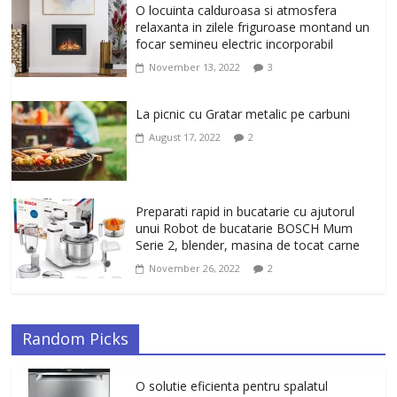
Un ten regenerat, fara riduri. Crema
O locuinta calduroasa si atmosfera
antirid Ivatherm pentru o piele neteda si
relaxanta in zilele friguroase montand un
elastica.
focar semineu electric incorporabil
February 6, 2026
0
November 13, 2022
3
La picnic cu Gratar metalic pe carbuni
August 17, 2022
2
Preparati rapid in bucatarie cu ajutorul
unui Robot de bucatarie BOSCH Mum
Serie 2, blender, masina de tocat carne
November 26, 2022
2
Random Picks
O solutie eficienta pentru spalatul