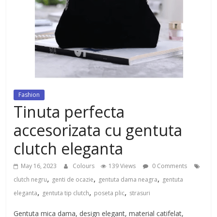
dezvoltat, cu Flexor Fitness-
dispozitiv pentru tonifiere muschi
Fashion
Tinuta perfecta
accesorizata cu gentuta
clutch eleganta
May 16, 2023
Colours
139 Views
0 Comments
,
,
,
clutch negru
genti de ocazie
gentuta dama neagra
gentuta
,
,
,
eleganta
gentuta tip clutch
poseta plic
strasuri
Gentuta mica dama, design elegant, material catifelat,