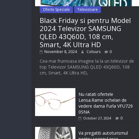
Oferte Speciale
Televizoare
Black Friday si pentru Model
2024 Televizor SAMSUNG
QLED 43Q60D, 108 cm,
Smart, 4K Ultra HD
November 8, 2024
Colours
0
Cea mai frumoasa imagine la la un televizor de
top Televizor SAMSUNG QLED 43Q60D, 108
cm, Smart, 4K Ultra HD,
Nu ratati ofertele
Lensa.Rame ochelari de
vedere dama Furla VFU729
0SNA
0
October 27, 2024
Va pregatiti autoturismul
pentru sezonul rece-