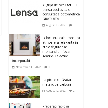
originale, le puteti avea
Ai grija de ochii tai! Cu
la Giftspot.ro, magazinul de cadouri
Lensa poti avea o
originale. O alegere buna, Oglinda de baie
consultatie optometrica
cu mărire și iluminare LED
GRATUITA
February 20, 2026
0
August 10, 2022
3
Antrenati si tonifiati
musculatura pentru un
O locuinta calduroasa si
corp sanatos si
atmosfera relaxanta in
armonios dezvoltat, cu
zilele friguroase
Flexor Fitness-dispozitiv
montand un focar
pentru tonifiere muschi
semineu electric
incorporabil
February 10, 2026
0
November 13, 2022
3
Un ten regenerat, fara
riduri. Crema antirid
La picnic cu Gratar
Ivatherm pentru o piele
metalic pe carbuni
neteda si elastica.
August 17, 2022
2
February 6, 2026
0
Preparati rapid in