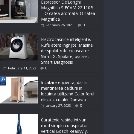
Espressor De’Longhi
Magnifica S ECAM 22.110B
– O cafea aromata. O cafea
Magnifica
0
February 26, 2023
Electrocasnice inteligente.
Rufe atent ingrijite. Masina
de spalat rufe cu uscator
Slim LG, Spalare, uscare,
Smart Diagnosis
0
February 11, 2023
Incalzire eficienta, dar si
mentinerea caldurii in
locuinta utilizand Caloriferul
electric cu ulei Daewoo
0
January 27, 2023
Curatenie rapida intr-un
mod simplu cu aspirator
vertical Bosch Readyy`y,