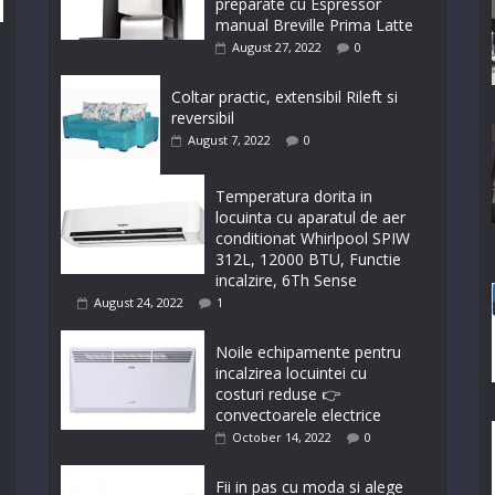
preparate cu Espressor
manual Breville Prima Latte
August 27, 2022
0
Coltar practic, extensibil Rileft si
reversibil
August 7, 2022
0
Temperatura dorita in
locuinta cu aparatul de aer
conditionat Whirlpool SPIW
312L, 12000 BTU, Functie
incalzire, 6Th Sense
August 24, 2022
1
Noile echipamente pentru
incalzirea locuintei cu
costuri reduse 👉
convectoarele electrice
October 14, 2022
0
Fii in pas cu moda si alege