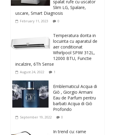
spalat rufe cu uscator
Slim LG, Spalare,
uscare, Smart Diagnosis
February 11, 2023
0
Temperatura dorita in
locuinta cu aparatul de
aer conditionat
Whirlpool SPIW 312L,
12000 BTU, Functie
incalzire, 6Th Sense
August 24, 2022
1
Emblematicul Acqua di
Giò , Giorgio Armani
Eau de Parfum pentru
barbati Acqua di Giò
Profondo
September 19, 2022
0
In trend cu: rame