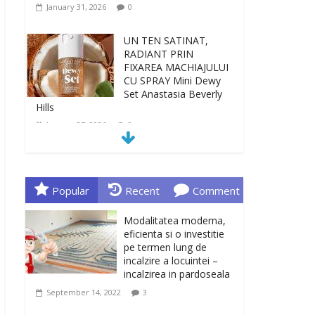
January 31, 2026
0
UN TEN SATINAT,
RADIANT PRIN
FIXAREA MACHIAJULUI
CU SPRAY Mini Dewy
Set Anastasia Beverly
Hills
January 27, 2026
0
TEN INGRIJIT, CURAT
SI REVITALIZAT. GELUL
DE CURATARE CeraVe
Popular
Recent
Comment
CU CERAMIDE SI
NIACINAMIDE
Modalitatea moderna,
January 23, 2026
0
eficienta si o investitie
pe termen lung de
incalzire a locuintei –
Sa gasesti cadoul
incalzirea in pardoseala
potrivit este de multe
ori o provocare. Idei
September 14, 2022
3
inedite, cadouri