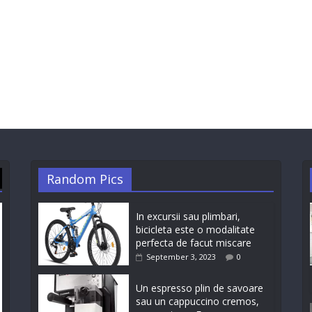
Random Pics
In excursii sau plimbari,
bicicleta este o modalitate
perfecta de facut miscare
September 3, 2023
0
Un espresso plin de savoare
sau un cappuccino cremos,