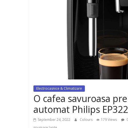
dispozitiv pentru tonifiere muschi
Electrocasnice & Climatizare
O cafea savuroasa pre
automat Philips EP32
September 24, 2022
Colours
179 Views
0
spumare lapte