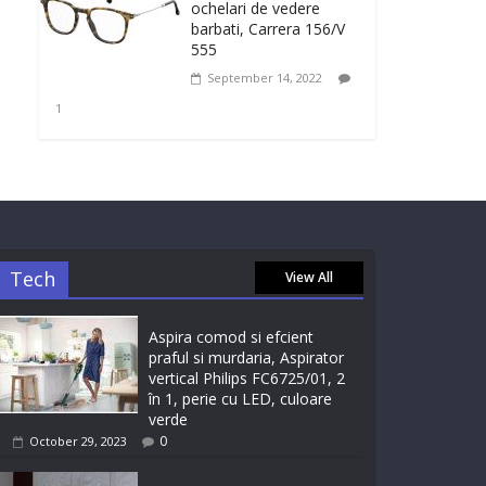
ochelari de vedere
barbati, Carrera 156/V
555
September 14, 2022
1
Tech
View All
Aspira comod si efcient
praful si murdaria, Aspirator
vertical Philips FC6725/01, 2
în 1, perie cu LED, culoare
verde
0
October 29, 2023