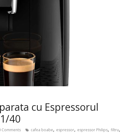
parata cu Espressorul
21/40
,
,
,
,
 Comments
cafea boabe
espressor
espressor Philips
filtru