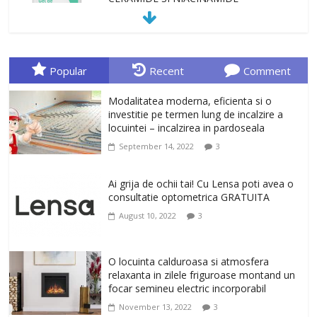
January 23, 2026
0
Sa gasesti cadoul potrivit este de multe
ori o provocare. Idei inedite, cadouri
Popular
Recent
Comment
originale, le puteti avea la Giftspot.ro,
magazinul de cadouri originale. O
Modalitatea moderna, eficienta si o
alegere buna, Oglinda de baie cu mărire
investitie pe termen lung de incalzire a
și iluminare LED
locuintei – incalzirea in pardoseala
February 20, 2026
0
September 14, 2022
3
Antrenati si tonifiati musculatura pentru
un corp sanatos si armonios dezvoltat,
Ai grija de ochii tai! Cu Lensa poti avea o
cu Flexor Fitness-dispozitiv pentru
consultatie optometrica GRATUITA
tonifiere muschi
August 10, 2022
3
February 10, 2026
0
Un ten regenerat, fara riduri. Crema
O locuinta calduroasa si atmosfera
antirid Ivatherm pentru o piele neteda si
relaxanta in zilele friguroase montand un
elastica.
focar semineu electric incorporabil
February 6, 2026
0
November 13, 2022
3