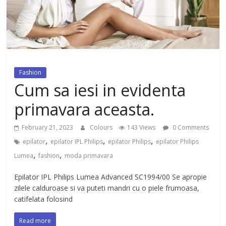
dezvoltat, cu Flexor Fitness-
dispozitiv pentru tonifiere muschi
Fashion
Cum sa iesi in evidenta
primavara aceasta.
February 21, 2023
Colours
143 Views
0 Comments
,
,
,
epilator
epilator IPL Philips
epilator Philips
epilator Philips
,
,
Lumea
fashion
moda primavara
Epilator IPL Philips Lumea Advanced SC1994/00 Se apropie
zilele calduroase si va puteti mandri cu o piele frumoasa,
catifelata folosind
Read more