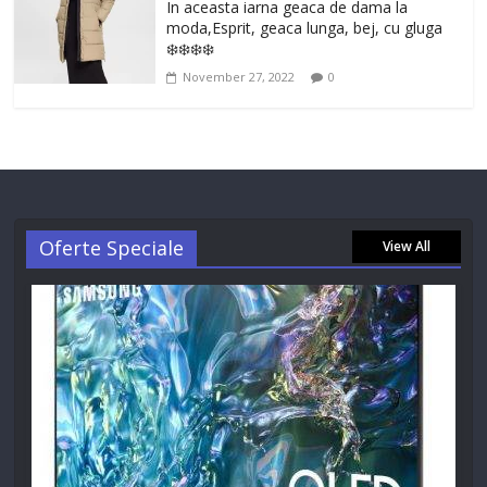
In aceasta iarna geaca de dama la
moda,Esprit, geaca lunga, bej, cu gluga
❄️❄️❄️❄️
November 27, 2022
0
Oferte Speciale
View All