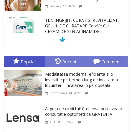
January 27, 2026
0
TEN INGRIJIT, CURAT SI REVITALIZAT.
GELUL DE CURATARE CeraVe CU
CERAMIDE SI NIACINAMIDE
January 23, 2026
0
Sa gasesti cadoul potrivit este de multe
ori o provocare. Idei inedite, cadouri
Popular
Recent
Comment
originale, le puteti avea la Giftspot.ro,
magazinul de cadouri originale. O
Modalitatea moderna, eficienta si o
alegere buna, Oglinda de baie cu mărire
investitie pe termen lung de incalzire a
și iluminare LED
locuintei – incalzirea in pardoseala
February 20, 2026
0
September 14, 2022
3
Antrenati si tonifiati musculatura pentru
un corp sanatos si armonios dezvoltat,
Ai grija de ochii tai! Cu Lensa poti avea o
cu Flexor Fitness-dispozitiv pentru
consultatie optometrica GRATUITA
tonifiere muschi
August 10, 2022
3
February 10, 2026
0