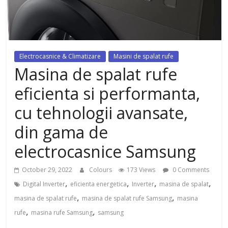
dezvoltat, cu Flexor Fitness-
dispozitiv pentru tonifiere muschi
Electrocasnice & Climatizare
Masini de spalat rufe
Masina de spalat rufe
eficienta si performanta,
cu tehnologii avansate,
din gama de
electrocasnice Samsung
October 29, 2022
Colours
173 Views
0 Comments
,
,
,
,
Digital Inverter
eficienta energetica
Inverter
masina de spalat
,
,
masina de spalat rufe
masina de spalat rufe Samsung
masina
,
,
rufe
masina rufe Samsung
samsung