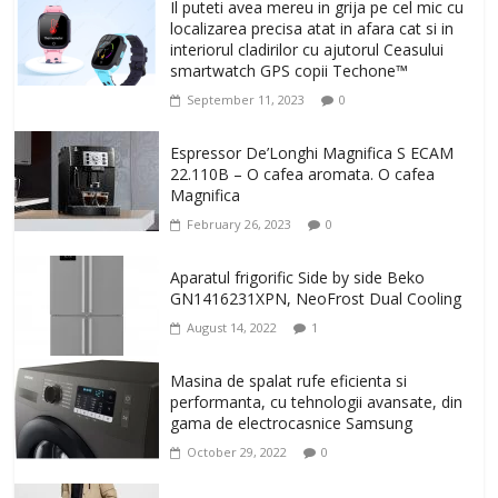
Il puteti avea mereu in grija pe cel mic cu
localizarea precisa atat in afara cat si in
interiorul cladirilor cu ajutorul Ceasului
smartwatch GPS copii Techone™
September 11, 2023
0
Espressor De’Longhi Magnifica S ECAM
22.110B – O cafea aromata. O cafea
Magnifica
February 26, 2023
0
Aparatul frigorific Side by side Beko
GN1416231XPN, NeoFrost Dual Cooling
August 14, 2022
1
Masina de spalat rufe eficienta si
performanta, cu tehnologii avansate, din
gama de electrocasnice Samsung
October 29, 2022
0