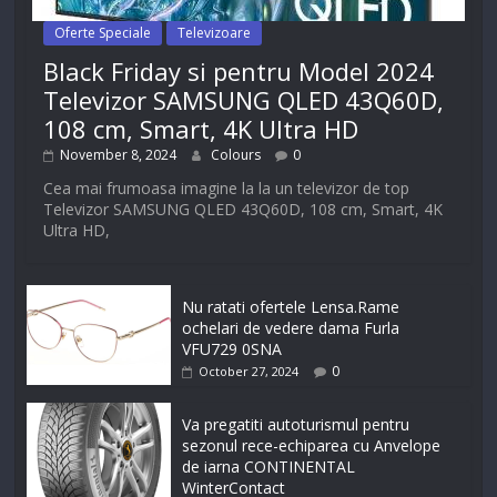
Oferte Speciale
Televizoare
Black Friday si pentru Model 2024
Televizor SAMSUNG QLED 43Q60D,
108 cm, Smart, 4K Ultra HD
November 8, 2024
Colours
0
Cea mai frumoasa imagine la la un televizor de top
Televizor SAMSUNG QLED 43Q60D, 108 cm, Smart, 4K
Ultra HD,
Nu ratati ofertele Lensa.Rame
ochelari de vedere dama Furla
VFU729 0SNA
0
October 27, 2024
Va pregatiti autoturismul pentru
sezonul rece-echiparea cu Anvelope
de iarna CONTINENTAL
WinterContact