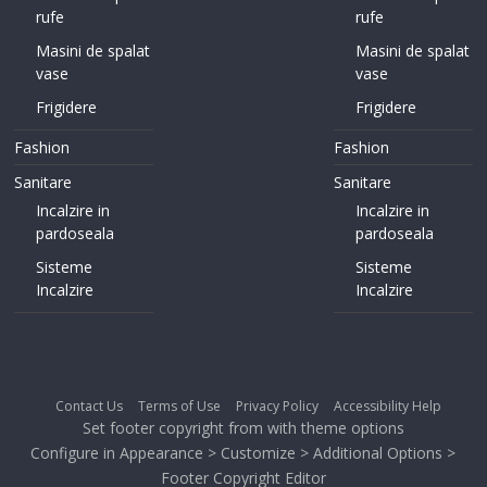
rufe
rufe
Masini de spalat
Masini de spalat
vase
vase
Frigidere
Frigidere
Fashion
Fashion
Sanitare
Sanitare
Incalzire in
Incalzire in
pardoseala
pardoseala
Sisteme
Sisteme
Incalzire
Incalzire
Contact Us
Terms of Use
Privacy Policy
Accessibility Help
Set footer copyright from with theme options
Configure in Appearance > Customize > Additional Options >
Footer Copyright Editor