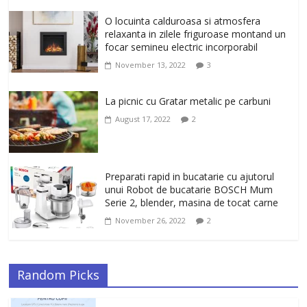
Un ten regenerat, fara riduri. Crema
O locuinta calduroasa si atmosfera
antirid Ivatherm pentru o piele neteda si
relaxanta in zilele friguroase montand un
elastica.
focar semineu electric incorporabil
February 6, 2026
0
November 13, 2022
3
La picnic cu Gratar metalic pe carbuni
August 17, 2022
2
Preparati rapid in bucatarie cu ajutorul
unui Robot de bucatarie BOSCH Mum
Serie 2, blender, masina de tocat carne
November 26, 2022
2
Random Picks