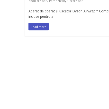
,
,
ondulare par
Parr netezit
Uscare par
Aparat de coafat și uscător Dyson Airwrap™ Comple
incluse pentru a
Read more