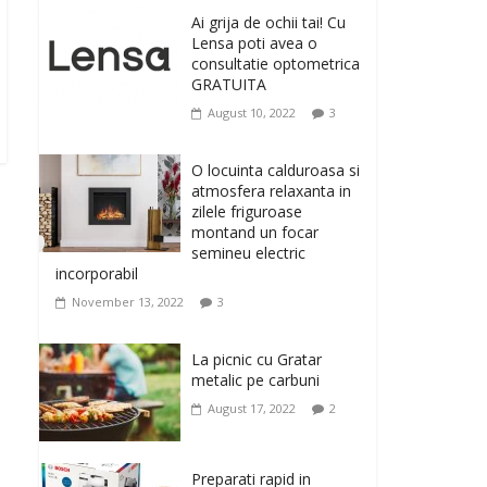
originale, le puteti avea
Ai grija de ochii tai! Cu
la Giftspot.ro, magazinul de cadouri
Lensa poti avea o
originale. O alegere buna, Oglinda de baie
consultatie optometrica
cu mărire și iluminare LED
GRATUITA
February 20, 2026
0
August 10, 2022
3
Antrenati si tonifiati
musculatura pentru un
O locuinta calduroasa si
corp sanatos si
atmosfera relaxanta in
armonios dezvoltat, cu
zilele friguroase
Flexor Fitness-dispozitiv
montand un focar
pentru tonifiere muschi
semineu electric
incorporabil
February 10, 2026
0
November 13, 2022
3
Un ten regenerat, fara
riduri. Crema antirid
La picnic cu Gratar
Ivatherm pentru o piele
metalic pe carbuni
neteda si elastica.
August 17, 2022
2
February 6, 2026
0
Preparati rapid in