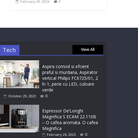
February 20, 2026
0
Tech
View All
Aspira comod si efcient
praful si murdaria, Aspirator
vertical Philips FC6725/01, 2
în 1, perie cu LED, culoare
verde
0
October 29, 2023
Espressor De’Longhi
Magnifica S ECAM 22.110B
– O cafea aromata. O cafea
Magnifica
0
February 26, 2023