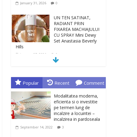
January 31, 2026
0
UN TEN SATINAT,
RADIANT PRIN
FIXAREA MACHIAJULUI
CU SPRAY Mini Dewy
Set Anastasia Beverly
Hills
January 27, 2026
0
TEN INGRIJIT, CURAT
SI REVITALIZAT. GELUL
DE CURATARE CeraVe
Popular
Recent
Comment
CU CERAMIDE SI
NIACINAMIDE
Modalitatea moderna,
January 23, 2026
0
eficienta si o investitie
pe termen lung de
incalzire a locuintei –
Sa gasesti cadoul
incalzirea in pardoseala
potrivit este de multe
ori o provocare. Idei
September 14, 2022
3
inedite, cadouri