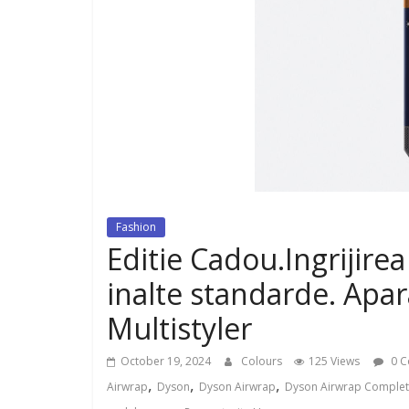
dispozitiv pentru tonifiere muschi
Fashion
Editie Cadou.Ingrijirea 
inalte standarde. Apa
Multistyler
October 19, 2024
Colours
125 Views
0 C
,
,
,
Airwrap
Dyson
Dyson Airwrap
Dyson Airwrap Complet