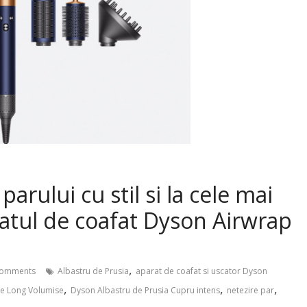
parului cu stil si la cele mai
ratul de coafat Dyson Airwrap
,
omments
Albastru de Prusia
aparat de coafat si uscator Dyson
,
,
,
e Long Volumise
Dyson Albastru de Prusia Cupru intens
netezire par