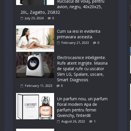
Rucsacul de voiaj, pentru
avion, negru, 40x20x25,
20L, Zagatto, ZG832
July 25, 2024
0
Cum sa iesi in evidenta
primavara aceasta.
February 21, 2023
0
Electrocasnice inteligente.
Rufe atent ingrijite. Masina
de spalat rufe cu uscator
Slim LG, Spalare, uscare,
Smart Diagnosis
February 11, 2023
0
Un parfum nou, un parfum
floral modern Apa de
parfum pentru femei
Givenchy, l’interdit
August 26, 2022
1