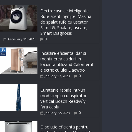
Electrocasnice inteligente.
Rufe atent ingrijite. Masina
de spalat rufe cu uscator
Slim LG, Spalare, uscare,
Smart Diagnosis
0
February 11, 2023
Incalzire eficienta, dar si
mentinerea caldurii in
locuinta utilizand Caloriferul
electric cu ulei Daewoo
0
January 27, 2023
Curatenie rapida intr-un
mod simplu cu aspirator
vertical Bosch Readyy`y,
fara cablu
0
January 22, 2023
O solutie eficienta pentru