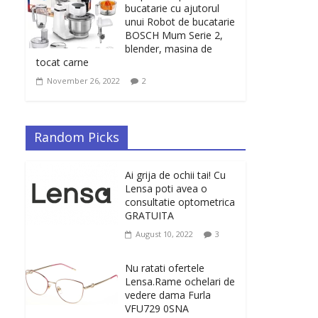
bucatarie cu ajutorul
unui Robot de bucatarie
BOSCH Mum Serie 2,
blender, masina de
tocat carne
November 26, 2022
2
Random Picks
Ai grija de ochii tai! Cu
Lensa poti avea o
consultatie optometrica
GRATUITA
August 10, 2022
3
Nu ratati ofertele
Lensa.Rame ochelari de
vedere dama Furla
VFU729 0SNA