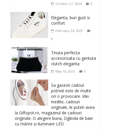
October 27, 2024
0
Eleganta, bun gust si
confort
February 24, 2023
0
Tinuta perfecta
accesorizata cu gentuta
clutch eleganta
May 16, 2023
0
Sa gasesti cadoul
potrivit este de multe
ori o provocare. Idei
inedite, cadouri
originale, le puteti avea
la Giftspot.ro, magazinul de cadouri
originale. O alegere buna, Oglinda de baie
cu mărire și iluminare LED