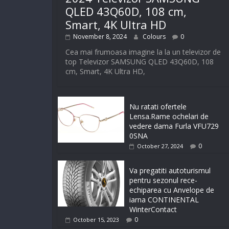
QLED 43Q60D, 108 cm,
Smart, 4K Ultra HD
November 8, 2024
Colours
0
Cea mai frumoasa imagine la la un televizor de
top Televizor SAMSUNG QLED 43Q60D, 108
cm, Smart, 4K Ultra HD,
Nu ratati ofertele
Lensa.Rame ochelari de
vedere dama Furla VFU729
0SNA
0
October 27, 2024
Va pregatiti autoturismul
pentru sezonul rece-
echiparea cu Anvelope de
iarna CONTINENTAL
WinterContact
0
October 15, 2023