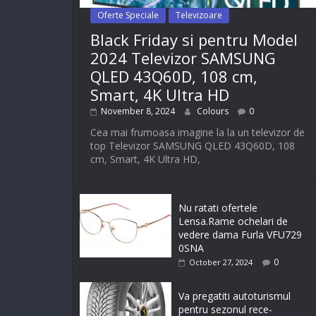
Oferte Speciale
Televizoare
Black Friday si pentru Model
2024 Televizor SAMSUNG
QLED 43Q60D, 108 cm,
Smart, 4K Ultra HD
November 8, 2024
Colours
0
Cea mai frumoasa imagine la la un televizor de
top Televizor SAMSUNG QLED 43Q60D, 108
cm, Smart, 4K Ultra HD,
Nu ratati ofertele
Lensa.Rame ochelari de
vedere dama Furla VFU729
0SNA
0
October 27, 2024
Va pregatiti autoturismul
pentru sezonul rece-