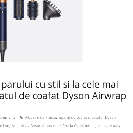
parului cu stil si la cele mai
ratul de coafat Dyson Airwrap
,
omments
Albastru de Prusia
aparat de coafat si uscator Dyson
,
,
,
e Long Volumise
Dyson Albastru de Prusia Cupru intens
netezire par