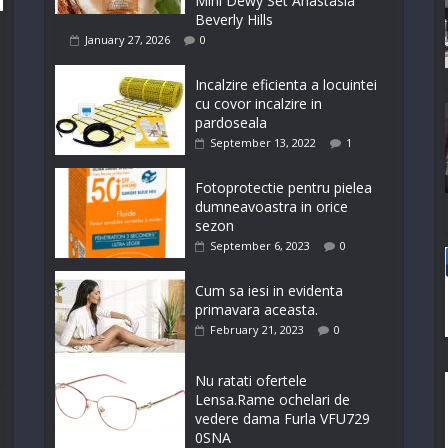
Mini Dewy Set Anastasia
Beverly Hills
January 27, 2026
0
Incalzire eficienta a locuintei
cu covor incalzire in
pardoseala
September 13, 2022
1
Fotoprotectie pentru pielea
dumneavoastra in orice
sezon
September 6, 2023
0
Cum sa iesi in evidenta
primavara aceasta.
February 21, 2023
0
Nu ratati ofertele
Lensa.Rame ochelari de
vedere dama Furla VFU729
0SNA