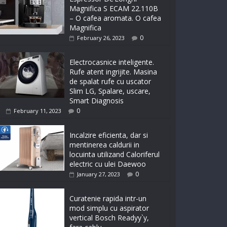
Magnifica S ECAM 22.110B
– O cafea aromata. O cafea
Magnifica
0
February 26, 2023
Electrocasnice inteligente.
Rufe atent ingrijite. Masina
de spalat rufe cu uscator
Slim LG, Spalare, uscare,
Smart Diagnosis
0
February 11, 2023
Incalzire eficienta, dar si
mentinerea caldurii in
locuinta utilizand Caloriferul
electric cu ulei Daewoo
0
January 27, 2023
Curatenie rapida intr-un
mod simplu cu aspirator
vertical Bosch Readyy`y,