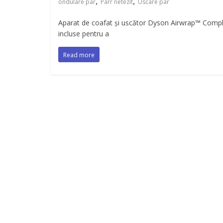
,
,
ondulare par
Parr netezit
Uscare par
Aparat de coafat și uscător Dyson Airwrap™ Comple
incluse pentru a
Read more