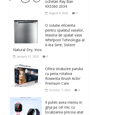
ochelari Ray Ban
RX5360 2034
August 9, 2022
0
O solutie eficienta
pentru spalatul vaselor,
Masina de spalat vase
Whirlpool Tehnologia al
6-lea Simt, Sistem
Natural Dry, Inox
January 21, 2023
0
Ofera stralucire parului
cu peria rotativa
Rowenta Brush Activ’
Premium Care
October 1, 2022
0
Il puteti avea mereu in
grija pe cel mic cu
localizarea precisa atat