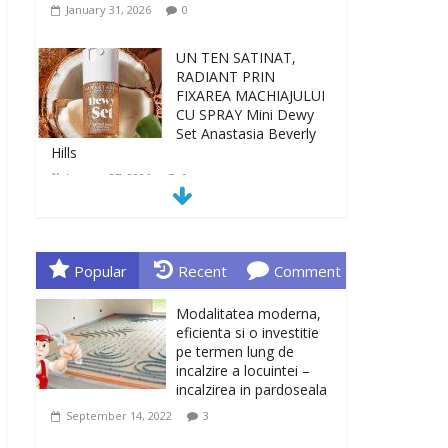
January 31, 2026
0
UN TEN SATINAT,
RADIANT PRIN
FIXAREA MACHIAJULUI
CU SPRAY Mini Dewy
Set Anastasia Beverly
Hills
January 27, 2026
0
TEN INGRIJIT, CURAT
SI REVITALIZAT. GELUL
DE CURATARE CeraVe
Popular
Recent
Comment
CU CERAMIDE SI
NIACINAMIDE
Modalitatea moderna,
January 23, 2026
0
eficienta si o investitie
pe termen lung de
incalzire a locuintei –
Sa gasesti cadoul
incalzirea in pardoseala
potrivit este de multe
ori o provocare. Idei
September 14, 2022
3
inedite, cadouri