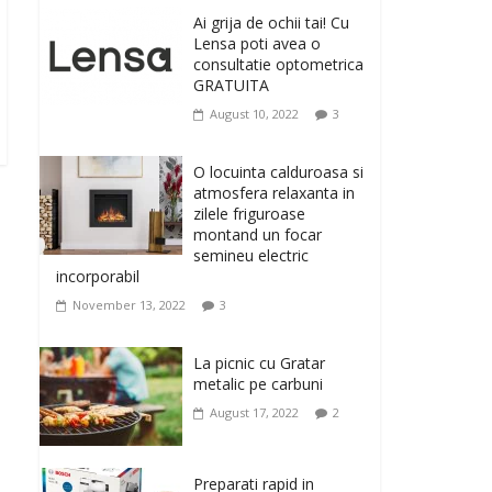
originale, le puteti avea
Ai grija de ochii tai! Cu
la Giftspot.ro, magazinul de cadouri
Lensa poti avea o
originale. O alegere buna, Oglinda de baie
consultatie optometrica
cu mărire și iluminare LED
GRATUITA
February 20, 2026
0
August 10, 2022
3
Antrenati si tonifiati
musculatura pentru un
O locuinta calduroasa si
corp sanatos si
atmosfera relaxanta in
armonios dezvoltat, cu
zilele friguroase
Flexor Fitness-dispozitiv
montand un focar
pentru tonifiere muschi
semineu electric
incorporabil
February 10, 2026
0
November 13, 2022
3
Un ten regenerat, fara
riduri. Crema antirid
La picnic cu Gratar
Ivatherm pentru o piele
metalic pe carbuni
neteda si elastica.
August 17, 2022
2
February 6, 2026
0
Preparati rapid in