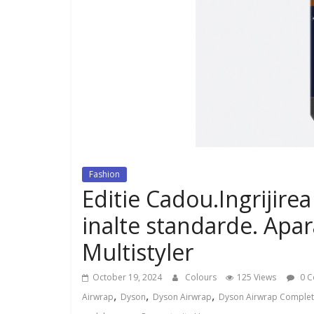
dispozitiv pentru tonifiere muschi
Fashion
Editie Cadou.Ingrijirea 
inalte standarde. Apa
Multistyler
October 19, 2024
Colours
125 Views
0 C
,
,
,
Airwrap
Dyson
Dyson Airwrap
Dyson Airwrap Complet