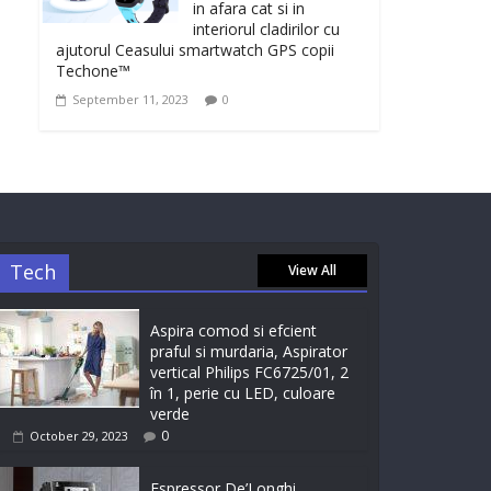
in afara cat si in
interiorul cladirilor cu
ajutorul Ceasului smartwatch GPS copii
Techone™
September 11, 2023
0
Tech
View All
Aspira comod si efcient
praful si murdaria, Aspirator
vertical Philips FC6725/01, 2
în 1, perie cu LED, culoare
verde
0
October 29, 2023
Espressor De’Longhi