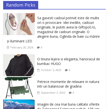
Random Picks
Sa gasesti cadoul potrivit este de multe
ori o provocare. Idei inedite, cadouri
originale, le puteti avea la Giftspot.ro,
magazinul de cadouri originale. O
alegere buna, Oglinda de baie cu mărire
și iluminare LED
February 20, 2026
0
O tinuta lejera si eleganta, hanoracul de
bumbac HUGO
October 5, 2023
0
Petrece momente de relaxare in natura
intr-un balansoar de gradina
September 3, 2023
0
Imagini de cea mai buna calitate oferite
de Televizorul Samsung curbat, 138 cm,