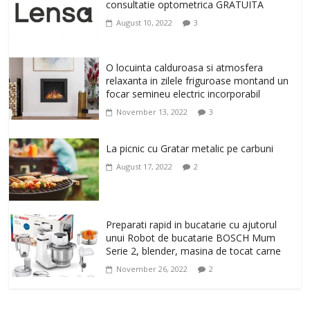
cu Flexor Fitness-dispozitiv pentru
consultatie optometrica GRATUITA
tonifiere muschi
August 10, 2022
3
February 10, 2026
0
Un ten regenerat, fara riduri. Crema
O locuinta calduroasa si atmosfera
antirid Ivatherm pentru o piele neteda si
relaxanta in zilele friguroase montand un
elastica.
focar semineu electric incorporabil
February 6, 2026
0
November 13, 2022
3
La picnic cu Gratar metalic pe carbuni
August 17, 2022
2
Preparati rapid in bucatarie cu ajutorul
unui Robot de bucatarie BOSCH Mum
Serie 2, blender, masina de tocat carne
November 26, 2022
2