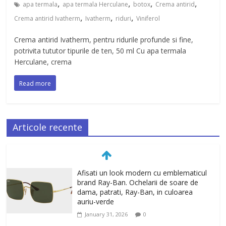
,
,
,
,
apa termala
apa termala Herculane
botox
Crema antirid
,
,
,
Crema antirid Ivatherm
Ivatherm
riduri
Viniferol
Crema antirid Ivatherm, pentru ridurile profunde si fine,
potrivita tututor tipurile de ten, 50 ml Cu apa termala
Herculane, crema
Read more
Articole recente
Afisati un look modern cu emblematicul
brand Ray-Ban. Ochelarii de soare de
dama, patrati, Ray-Ban, in culoarea
auriu-verde
January 31, 2026
0