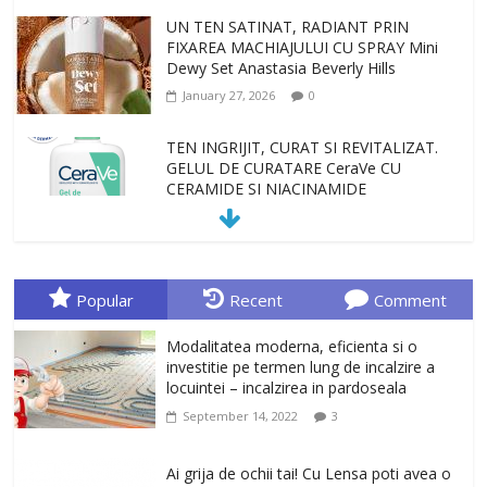
UN TEN SATINAT, RADIANT PRIN
FIXAREA MACHIAJULUI CU SPRAY Mini
Dewy Set Anastasia Beverly Hills
January 27, 2026
0
TEN INGRIJIT, CURAT SI REVITALIZAT.
GELUL DE CURATARE CeraVe CU
CERAMIDE SI NIACINAMIDE
January 23, 2026
0
Sa gasesti cadoul potrivit este de multe
ori o provocare. Idei inedite, cadouri
Popular
Recent
Comment
originale, le puteti avea la Giftspot.ro,
magazinul de cadouri originale. O
Modalitatea moderna, eficienta si o
alegere buna, Oglinda de baie cu mărire
investitie pe termen lung de incalzire a
și iluminare LED
locuintei – incalzirea in pardoseala
February 20, 2026
0
September 14, 2022
3
Antrenati si tonifiati musculatura pentru
un corp sanatos si armonios dezvoltat,
Ai grija de ochii tai! Cu Lensa poti avea o