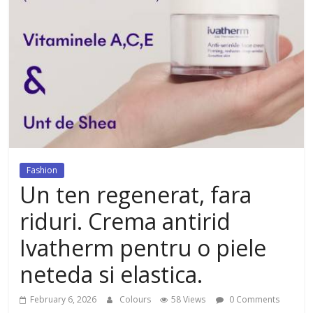
dezvoltat, cu Flexor Fitness-
dispozitiv pentru tonifiere muschi
Fashion
Un ten regenerat, fara
riduri. Crema antirid
Ivatherm pentru o piele
neteda si elastica.
February 6, 2026
Colours
58 Views
0 Comments