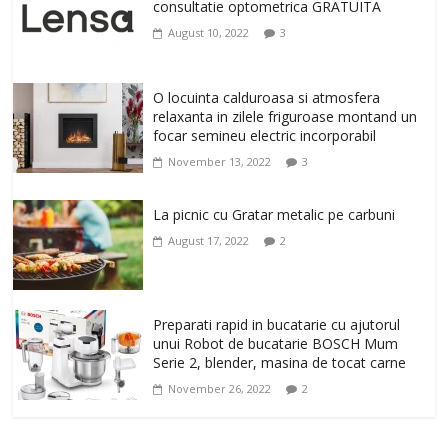
cu Flexor Fitness-dispozitiv pentru
consultatie optometrica GRATUITA
tonifiere muschi
August 10, 2022
3
February 10, 2026
0
Un ten regenerat, fara riduri. Crema
O locuinta calduroasa si atmosfera
antirid Ivatherm pentru o piele neteda si
relaxanta in zilele friguroase montand un
elastica.
focar semineu electric incorporabil
February 6, 2026
0
November 13, 2022
3
La picnic cu Gratar metalic pe carbuni
August 17, 2022
2
Preparati rapid in bucatarie cu ajutorul
unui Robot de bucatarie BOSCH Mum
Serie 2, blender, masina de tocat carne
November 26, 2022
2