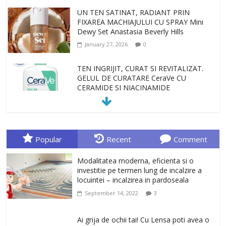
UN TEN SATINAT, RADIANT PRIN
FIXAREA MACHIAJULUI CU SPRAY Mini
Dewy Set Anastasia Beverly Hills
January 27, 2026
0
TEN INGRIJIT, CURAT SI REVITALIZAT.
GELUL DE CURATARE CeraVe CU
CERAMIDE SI NIACINAMIDE
January 23, 2026
0
Sa gasesti cadoul potrivit este de multe
ori o provocare. Idei inedite, cadouri
Popular
Recent
Comment
originale, le puteti avea la Giftspot.ro,
magazinul de cadouri originale. O
Modalitatea moderna, eficienta si o
alegere buna, Oglinda de baie cu mărire
investitie pe termen lung de incalzire a
și iluminare LED
locuintei – incalzirea in pardoseala
February 20, 2026
0
September 14, 2022
3
Antrenati si tonifiati musculatura pentru
un corp sanatos si armonios dezvoltat,
Ai grija de ochii tai! Cu Lensa poti avea o