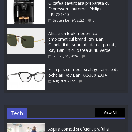
O cafea savuroasa preparata cu
Espressorul automat Philips
EP3221/40
September 24, 2022
0
Afisati un look modern cu
emblematicul brand Ray-Ban.
Ochelarii de soare de dama, patrati,
Ray-Ban, in culoarea auriu-verde
January 31, 2026
0
Fii in pas cu moda si alege ramele de
ochelari Ray Ban RX5360 2034
August 9, 2022
0
Tech
View All
Aspira comod si efcient praful si