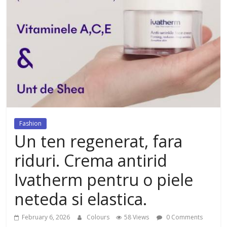
dezvoltat, cu Flexor Fitness-
dispozitiv pentru tonifiere muschi
Fashion
Un ten regenerat, fara
riduri. Crema antirid
Ivatherm pentru o piele
neteda si elastica.
February 6, 2026
Colours
58 Views
0 Comments