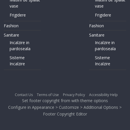
vase
vase
Frigidere
Frigidere
Fashion
Fashion
Sanitare
Sanitare
Incalzire in
Incalzire in
pardoseala
pardoseala
Sisteme
Sisteme
Incalzire
Incalzire
Contact Us
Terms of Use
Privacy Policy
Accessibility Help
Set footer copyright from with theme options
Configure in Appearance > Customize > Additional Options >
Footer Copyright Editor