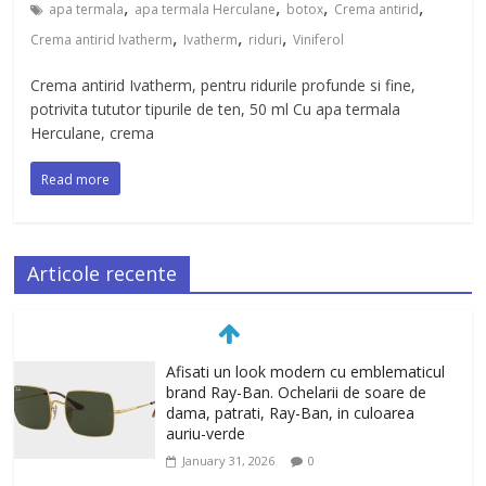
,
,
,
,
apa termala
apa termala Herculane
botox
Crema antirid
,
,
,
Crema antirid Ivatherm
Ivatherm
riduri
Viniferol
Crema antirid Ivatherm, pentru ridurile profunde si fine,
potrivita tututor tipurile de ten, 50 ml Cu apa termala
Herculane, crema
Read more
Articole recente
Afisati un look modern cu emblematicul
brand Ray-Ban. Ochelarii de soare de
dama, patrati, Ray-Ban, in culoarea
auriu-verde
January 31, 2026
0