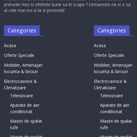
preturile mici si ofertele bune sa iti scape ? Urmareste-ne si o sa
ai cele mai noi si la zi promotii!
Categories
Categories
Acasa
Acasa
Oferte Speciale
Oferte Speciale
Mobilier, Amenajari
Mobilier, Amenajari
locuinta & birouri
locuinta & birouri
Electrocasnice &
Electrocasnice &
Climatizare
Climatizare
Televizoare
Televizoare
Aparate de aer
Aparate de aer
conditionat
conditionat
Masini de spalat
Masini de spalat
rufe
rufe
Masini de spalat
Masini de spalat