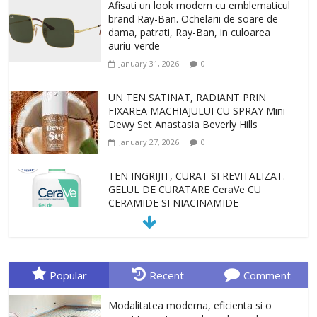
Afisati un look modern cu emblematicul
brand Ray-Ban. Ochelarii de soare de
dama, patrati, Ray-Ban, in culoarea
auriu-verde
January 31, 2026
0
UN TEN SATINAT, RADIANT PRIN
FIXAREA MACHIAJULUI CU SPRAY Mini
Dewy Set Anastasia Beverly Hills
January 27, 2026
0
TEN INGRIJIT, CURAT SI REVITALIZAT.
GELUL DE CURATARE CeraVe CU
CERAMIDE SI NIACINAMIDE
January 23, 2026
0
Sa gasesti cadoul potrivit este de multe
ori o provocare. Idei inedite, cadouri
Popular
Recent
Comment
originale, le puteti avea la Giftspot.ro,
magazinul de cadouri originale. O
Modalitatea moderna, eficienta si o
alegere buna, Oglinda de baie cu mărire