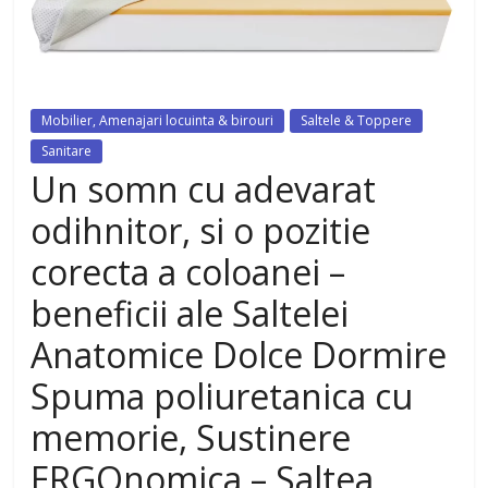
dezvoltat, cu Flexor Fitness-
dispozitiv pentru tonifiere muschi
Mobilier, Amenajari locuinta & birouri
Saltele & Toppere
Sanitare
Un somn cu adevarat
odihnitor, si o pozitie
corecta a coloanei –
beneficii ale Saltelei
Anatomice Dolce Dormire
Spuma poliuretanica cu
memorie, Sustinere
ERGOnomica – Saltea