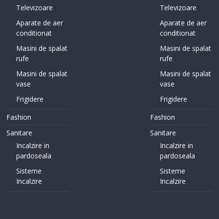
Televizoare
Televizoare
Aparate de aer
Aparate de aer
conditionat
conditionat
Masini de spalat
Masini de spalat
rufe
rufe
Masini de spalat
Masini de spalat
vase
vase
Frigidere
Frigidere
Fashion
Fashion
Sanitare
Sanitare
Incalzire in
Incalzire in
pardoseala
pardoseala
Sisteme
Sisteme
Incalzire
Incalzire