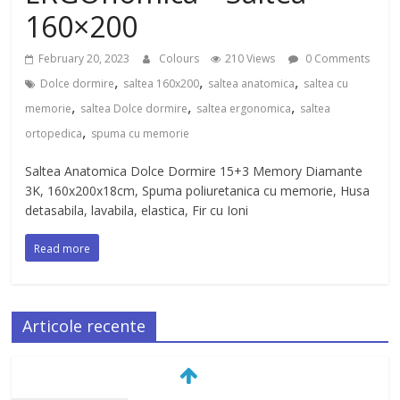
160×200
February 20, 2023
Colours
210 Views
0 Comments
,
,
,
Dolce dormire
saltea 160x200
saltea anatomica
saltea cu
,
,
,
memorie
saltea Dolce dormire
saltea ergonomica
saltea
,
ortopedica
spuma cu memorie
Saltea Anatomica Dolce Dormire 15+3 Memory Diamante
3K, 160x200x18cm, Spuma poliuretanica cu memorie, Husa
detasabila, lavabila, elastica, Fir cu Ioni
Read more
Articole recente