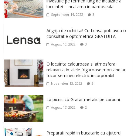
investitie pe termen lung de incalzire a
și iluminare LED
locuintei – incalzirea in pardoseala
February 20, 2026
0
September 14, 2022
3
Antrenati si tonifiati musculatura pentru
un corp sanatos si armonios dezvoltat,
Ai grija de ochii tai! Cu Lensa poti avea o
cu Flexor Fitness-dispozitiv pentru
consultatie optometrica GRATUITA
tonifiere muschi
August 10, 2022
3
February 10, 2026
0
Un ten regenerat, fara riduri. Crema
O locuinta calduroasa si atmosfera
antirid Ivatherm pentru o piele neteda si
relaxanta in zilele friguroase montand un
elastica.
focar semineu electric incorporabil
February 6, 2026
0
November 13, 2022
3
La picnic cu Gratar metalic pe carbuni
August 17, 2022
2
Preparati rapid in bucatarie cu ajutorul