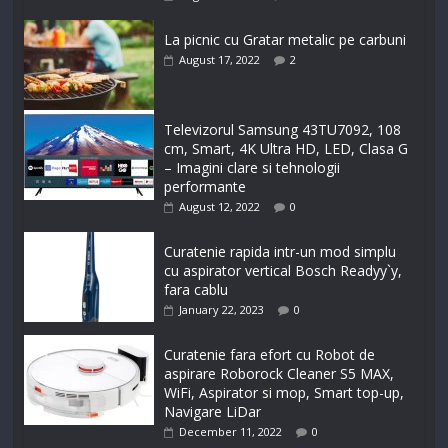
La picnic cu Gratar metalic pe carbuni
August 17, 2022
2
Televizorul Samsung 43TU7092, 108
cm, Smart, 4K Ultra HD, LED, Clasa G
– Imagini clare si tehnologii
performante
August 12, 2022
0
Curatenie rapida intr-un mod simplu
cu aspirator vertical Bosch Readyy`y,
fara cablu
January 22, 2023
0
Curatenie fara efort cu Robot de
aspirare Roborock Cleaner S5 MAX,
WiFi, Aspirator si mop, Smart top-up,
Navigare LiDar
December 11, 2022
0