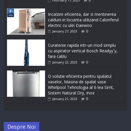
0
February 11, 2023
Incalzire eficienta, dar si mentinerea
caldurii in locuinta utilizand Caloriferul
electric cu ulei Daewoo
0
January 27, 2023
Curatenie rapida intr-un mod simplu
cu aspirator vertical Bosch Readyy`y,
fara cablu
0
January 22, 2023
O solutie eficienta pentru spalatul
vaselor, Masina de spalat vase
Whirlpool Tehnologia al 6-lea Simt,
Sistem Natural Dry, Inox
0
January 21, 2023
Despre Noi