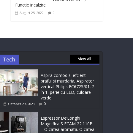
Functie incalzire
August 25, 2022
0
Tech
View All
Aspira comod si efcient
praful si murdaria, Aspirator
vertical Philips FC6725/01, 2
în 1, perie cu LED, culoare
verde
0
October 29, 2023
Espressor De’Longhi
Magnifica S ECAM 22.110B
– O cafea aromata. O cafea