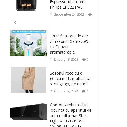
Espressorul automat
Philips EP3221/40
September 24, 2022
0
Umidificatorul de aer
Ultrasonic Gemevo®,
cu Difuzor
aromaterapie
January 15, 2023
0
Sezonul rece cu o
geaca midi, matlasata
si cu gluga, de dama
October 9, 2022
1
Confort ambiental in
locuinta cu aparatul de
aer conditionat Star-
Light ACT-12BLWF
12000 BTU Wi-Fi,