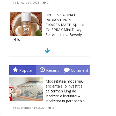
January 31, 2026
0
UN TEN SATINAT,
RADIANT PRIN
FIXAREA MACHIAJULUI
CU SPRAY Mini Dewy
Set Anastasia Beverly
Hills
January 27, 2026
0
TEN INGRIJIT, CURAT
SI REVITALIZAT. GELUL
DE CURATARE CeraVe
Popular
Recent
Comment
CU CERAMIDE SI
NIACINAMIDE
Modalitatea moderna,
January 23, 2026
0
eficienta si o investitie
pe termen lung de
incalzire a locuintei –
Sa gasesti cadoul
incalzirea in pardoseala
potrivit este de multe
ori o provocare. Idei
September 14, 2022
3
inedite, cadouri