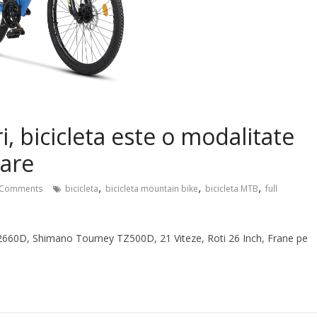
i, bicicleta este o modalitate
care
,
,
,
Comments
bicicleta
bicicleta mountain bike
bicicleta MTB
full
660D, Shimano Tourney TZ500D, 21 Viteze, Roti 26 Inch, Frane pe