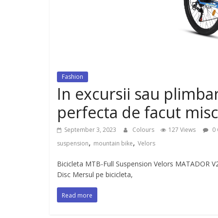
dispozitiv pentru tonifiere muschi
Fashion
In excursii sau plimbar
perfecta de facut mis
September 3, 2023
Colours
127 Views
0 
,
,
suspension
mountain bike
Velors
Bicicleta MTB-Full Suspension Velors MATADOR V2
Disc Mersul pe bicicleta,
Read more