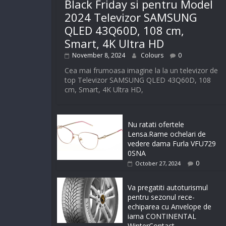
Black Friday si pentru Model
2024 Televizor SAMSUNG
QLED 43Q60D, 108 cm,
Smart, 4K Ultra HD
November 8, 2024
Colours
0
Cea mai frumoasa imagine la la un televizor de
top Televizor SAMSUNG QLED 43Q60D, 108
cm, Smart, 4K Ultra HD,
Nu ratati ofertele
Lensa.Rame ochelari de
vedere dama Furla VFU729
0SNA
0
October 27, 2024
Va pregatiti autoturismul
pentru sezonul rece-
echiparea cu Anvelope de
iarna CONTINENTAL
WinterContact