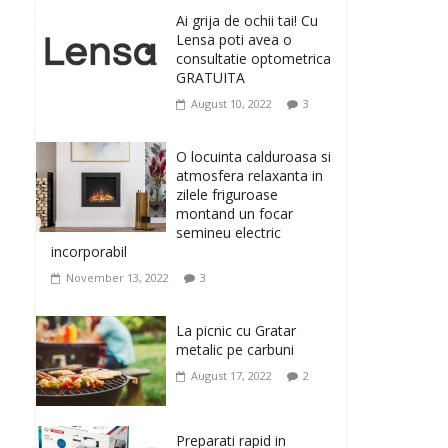
originale, le puteti avea
Ai grija de ochii tai! Cu
la Giftspot.ro, magazinul de cadouri
Lensa poti avea o
originale. O alegere buna, Oglinda de baie
consultatie optometrica
cu mărire și iluminare LED
GRATUITA
February 20, 2026
0
August 10, 2022
3
Antrenati si tonifiati
musculatura pentru un
O locuinta calduroasa si
corp sanatos si
atmosfera relaxanta in
armonios dezvoltat, cu
zilele friguroase
Flexor Fitness-dispozitiv
montand un focar
pentru tonifiere muschi
semineu electric
incorporabil
February 10, 2026
0
November 13, 2022
3
Un ten regenerat, fara
riduri. Crema antirid
La picnic cu Gratar
Ivatherm pentru o piele
metalic pe carbuni
neteda si elastica.
August 17, 2022
2
February 6, 2026
0
Preparati rapid in