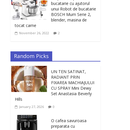
bucatarie cu ajutorul
unui Robot de bucatarie
BOSCH Mum Serie 2,
blender, masina de
tocat carne
November 26, 2022
2
Random Picks
UN TEN SATINAT,
RADIANT PRIN
FIXAREA MACHIAJULUI
CU SPRAY Mini Dewy
Set Anastasia Beverly
Hills
January 27, 2026
0
O cafea savuroasa
preparata cu