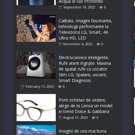
Acqua di Giò Profondo
September 19, 2022
0
Calitate, imagini fascinante,
tehnologii performante la
Televizorul LG, Smart, 4K
Ultra HD, LED
November 6, 2022
0
Electrocasnice inteligente.
Rufe atent ingrijite. Masina
de spalat rufe cu uscator
Slim LG, Spalare, uscare,
Smart Diagnosis
February 11, 2023
0
Porti ochelari de vedere,
alege de la Lensa un model
in trend Dolce & Gabbana
August 31, 2023
0
Imagini de cea mai buna