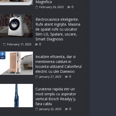
Magnifica
0
February 26, 2023
Electrocasnice inteligente.
Rufe atent ingrijite. Masina
de spalat rufe cu uscator
Slim LG, Spalare, uscare,
Smart Diagnosis
0
February 11, 2023
Incalzire eficienta, dar si
mentinerea caldurii in
locuinta utilizand Caloriferul
electric cu ulei Daewoo
0
January 27, 2023
Curatenie rapida intr-un
mod simplu cu aspirator
vertical Bosch Readyy`y,
fara cablu
0
January 22, 2023