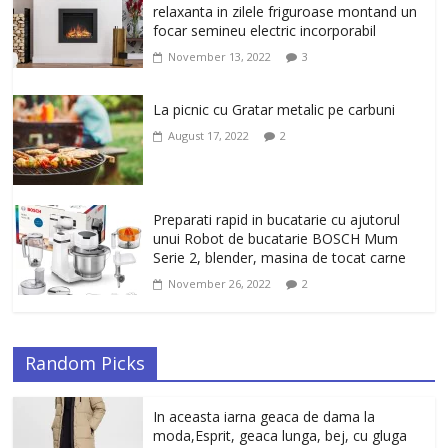
antirid Ivatherm pentru o piele neteda si
relaxanta in zilele friguroase montand un
elastica.
focar semineu electric incorporabil
February 6, 2026
0
November 13, 2022
3
La picnic cu Gratar metalic pe carbuni
August 17, 2022
2
Preparati rapid in bucatarie cu ajutorul
unui Robot de bucatarie BOSCH Mum
Serie 2, blender, masina de tocat carne
November 26, 2022
2
Random Picks
In aceasta iarna geaca de dama la
moda,Esprit, geaca lunga, bej, cu gluga