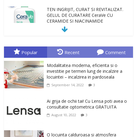
TEN INGRIJIT, CURAT SI REVITALIZAT.
GELUL DE CURATARE CeraVe CU
CERAMIDE SI NIACINAMIDE
January 23, 2026
0
Sa gasesti cadoul potrivit este de multe
ori o provocare. Idei inedite, cadouri
Popular
Recent
Comment
originale, le puteti avea la Giftspot.ro,
magazinul de cadouri originale. O
Modalitatea moderna, eficienta si o
alegere buna, Oglinda de baie cu mărire
investitie pe termen lung de incalzire a
și iluminare LED
locuintei – incalzirea in pardoseala
February 20, 2026
0
September 14, 2022
3
Antrenati si tonifiati musculatura pentru
un corp sanatos si armonios dezvoltat,
Ai grija de ochii tai! Cu Lensa poti avea o
cu Flexor Fitness-dispozitiv pentru
consultatie optometrica GRATUITA
tonifiere muschi
August 10, 2022
3
February 10, 2026
0
Un ten regenerat, fara riduri. Crema
O locuinta calduroasa si atmosfera