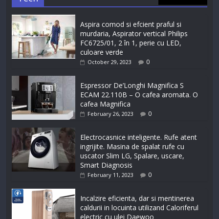
Aspira comod si efcient praful si
murdaria, Aspirator vertical Philips
FC6725/01, 2 în 1, perie cu LED,
culoare verde
0
October 29, 2023
Espressor De’Longhi Magnifica S
ECAM 22.110B – O cafea aromata. O
cafea Magnifica
0
February 26, 2023
Electrocasnice inteligente. Rufe atent
ingrijite. Masina de spalat rufe cu
uscator Slim LG, Spalare, uscare,
Smart Diagnosis
0
February 11, 2023
Incalzire eficienta, dar si mentinerea
caldurii in locuinta utilizand Caloriferul
electric cu ulei Daewoo