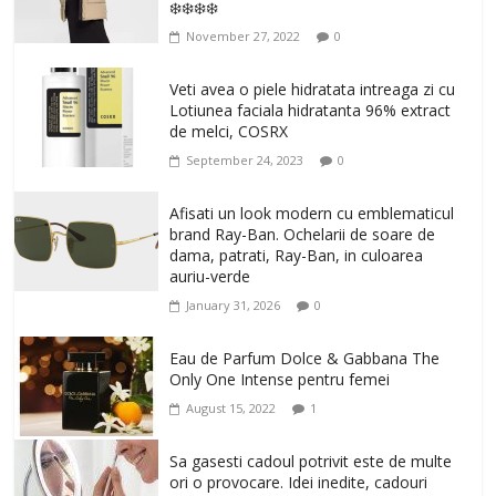
❄️❄️❄️❄️
November 27, 2022
0
Veti avea o piele hidratata intreaga zi cu
Lotiunea faciala hidratanta 96% extract
de melci, COSRX
September 24, 2023
0
Afisati un look modern cu emblematicul
brand Ray-Ban. Ochelarii de soare de
dama, patrati, Ray-Ban, in culoarea
auriu-verde
January 31, 2026
0
Eau de Parfum Dolce & Gabbana The
Only One Intense pentru femei
August 15, 2022
1
Sa gasesti cadoul potrivit este de multe
ori o provocare. Idei inedite, cadouri