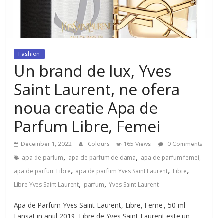
dezvoltat, cu Flexor Fitness-
dispozitiv pentru tonifiere muschi
Fashion
Un brand de lux, Yves
Saint Laurent, ne ofera
noua creatie Apa de
Parfum Libre, Femei
December 1, 2022
Colours
165 Views
0 Comments
,
,
,
apa de parfum
apa de parfum de dama
apa de parfum femei
,
,
,
apa de parfum Libre
apa de parfum Yves Saint Laurent
Libre
,
,
Libre Yves Saint Laurent
parfum
Yves Saint Laurent
Apa de Parfum Yves Saint Laurent, Libre, Femei, 50 ml
Lansat in anul 2019, Libre de Yves Saint Laurent este un