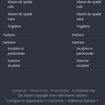
Masini de spalat
Masini de spalat
rufe
rufe
Masini de spalat
Masini de spalat
vase
vase
Frigidere
Frigidere
Fashion
Fashion
Sanitare
Sanitare
Incalzire in
Incalzire in
pardoseala
pardoseala
Sisteme
Sisteme
Incalzire
Incalzire
Contact Us
Terms of Use
Privacy Policy
Accessibility Help
Set footer copyright from with theme options
Configure in Appearance > Customize > Additional Options >