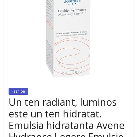
dezvoltat, cu Flexor Fitness-
dispozitiv pentru tonifiere muschi
Fashion
Un ten radiant, luminos
este un ten hidratat.
Emulsia hidratanta Avene
Hydrance Legere Emulsie