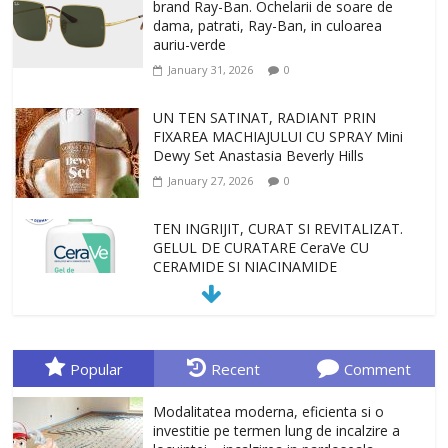
brand Ray-Ban. Ochelarii de soare de
dama, patrati, Ray-Ban, in culoarea
auriu-verde
January 31, 2026
0
UN TEN SATINAT, RADIANT PRIN
FIXAREA MACHIAJULUI CU SPRAY Mini
Dewy Set Anastasia Beverly Hills
January 27, 2026
0
TEN INGRIJIT, CURAT SI REVITALIZAT.
GELUL DE CURATARE CeraVe CU
CERAMIDE SI NIACINAMIDE
January 23, 2026
0
Sa gasesti cadoul potrivit este de multe
ori o provocare. Idei inedite, cadouri
Popular
Recent
Comment
originale, le puteti avea la Giftspot.ro,
magazinul de cadouri originale. O
Modalitatea moderna, eficienta si o
alegere buna, Oglinda de baie cu mărire
investitie pe termen lung de incalzire a
și iluminare LED