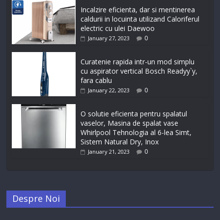
Incalzire eficienta, dar si mentinerea
caldurii in locuinta utilizand Caloriferul
electric cu ulei Daewoo
0
January 27, 2023
Curatenie rapida intr-un mod simplu
cu aspirator vertical Bosch Readyy`y,
fara cablu
0
January 22, 2023
O solutie eficienta pentru spalatul
vaselor, Masina de spalat vase
Whirlpool Tehnologia al 6-lea Simt,
Sistem Natural Dry, Inox
0
January 21, 2023
Despre Noi