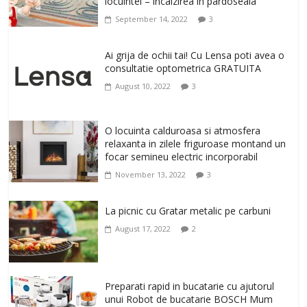
locuintei – incalzirea in pardoseala
February 20, 2026
0
September 14, 2022
3
Antrenati si tonifiati musculatura pentru
un corp sanatos si armonios dezvoltat,
Ai grija de ochii tai! Cu Lensa poti avea o
cu Flexor Fitness-dispozitiv pentru
consultatie optometrica GRATUITA
tonifiere muschi
August 10, 2022
3
February 10, 2026
0
Un ten regenerat, fara riduri. Crema
O locuinta calduroasa si atmosfera
antirid Ivatherm pentru o piele neteda si
relaxanta in zilele friguroase montand un
elastica.
focar semineu electric incorporabil
February 6, 2026
0
November 13, 2022
3
La picnic cu Gratar metalic pe carbuni
August 17, 2022
2
Preparati rapid in bucatarie cu ajutorul
unui Robot de bucatarie BOSCH Mum