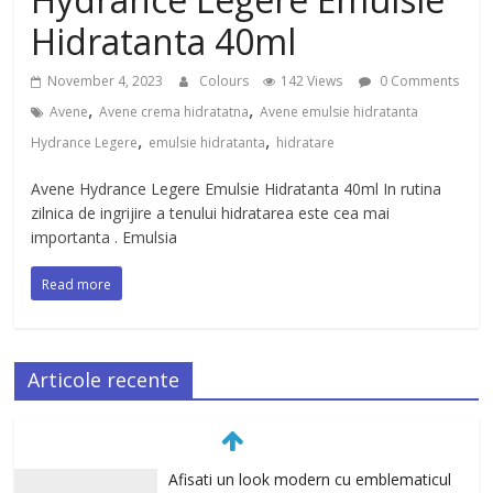
Hidratanta 40ml
November 4, 2023
Colours
142 Views
0 Comments
,
,
Avene
Avene crema hidratatna
Avene emulsie hidratanta
,
,
Hydrance Legere
emulsie hidratanta
hidratare
Avene Hydrance Legere Emulsie Hidratanta 40ml In rutina
zilnica de ingrijire a tenului hidratarea este cea mai
importanta . Emulsia
Read more
Articole recente
Afisati un look modern cu emblematicul