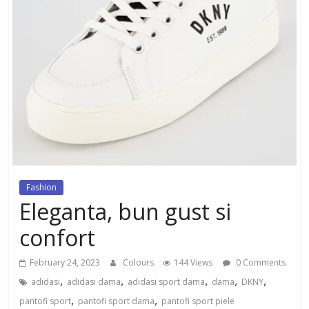
dezvoltat, cu Flexor Fitness-
dispozitiv pentru tonifiere muschi
Fashion
Eleganta, bun gust si
confort
February 24, 2023
Colours
144 Views
0 Comments
,
,
,
,
,
adidasi
adidasi dama
adidasi sport dama
dama
DKNY
,
,
pantofi sport
pantofi sport dama
pantofi sport piele