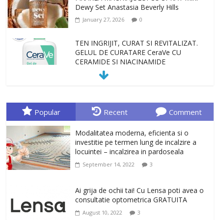
Dewy Set Anastasia Beverly Hills
January 27, 2026
0
TEN INGRIJIT, CURAT SI REVITALIZAT.
GELUL DE CURATARE CeraVe CU
CERAMIDE SI NIACINAMIDE
January 23, 2026
0
Sa gasesti cadoul potrivit este de multe
ori o provocare. Idei inedite, cadouri
Popular
Recent
Comment
originale, le puteti avea la Giftspot.ro,
magazinul de cadouri originale. O
Modalitatea moderna, eficienta si o
alegere buna, Oglinda de baie cu mărire
investitie pe termen lung de incalzire a
și iluminare LED
locuintei – incalzirea in pardoseala
February 20, 2026
0
September 14, 2022
3
Antrenati si tonifiati musculatura pentru
un corp sanatos si armonios dezvoltat,
Ai grija de ochii tai! Cu Lensa poti avea o
cu Flexor Fitness-dispozitiv pentru
consultatie optometrica GRATUITA
tonifiere muschi
August 10, 2022
3