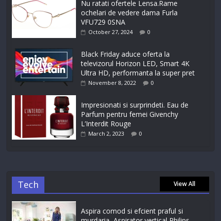
Nu ratati ofertele Lensa.Rame
ochelari de vedere dama Furla
VFU729 0SNA
October 27, 2024
0
Black Friday aduce oferta la
televizorul Horizon LED, Smart 4K
Ultra HD, performanta la super pret
November 8, 2022
0
Impresionati si surprindeti. Eau de
Parfum pentru femei Givenchy
L’Interdit Rouge
March 2, 2023
0
Tech
View All
Aspira comod si efcient praful si
murdaria, Aspirator vertical Philips