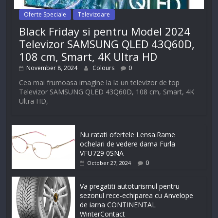
Oferte Speciale
Televizoare
Black Friday si pentru Model 2024
Televizor SAMSUNG QLED 43Q60D,
108 cm, Smart, 4K Ultra HD
November 8, 2024
Colours
0
Cea mai frumoasa imagine la la un televizor de top
Televizor SAMSUNG QLED 43Q60D, 108 cm, Smart, 4K
Ultra HD,
Nu ratati ofertele Lensa.Rame
ochelari de vedere dama Furla
VFU729 0SNA
0
October 27, 2024
Va pregatiti autoturismul pentru
sezonul rece-echiparea cu Anvelope
de iarna CONTINENTAL
WinterContact