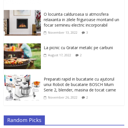
February 10, 2026
0
Un ten regenerat, fara riduri. Crema
O locuinta calduroasa si atmosfera
antirid Ivatherm pentru o piele neteda si
relaxanta in zilele friguroase montand un
elastica.
focar semineu electric incorporabil
February 6, 2026
0
November 13, 2022
3
La picnic cu Gratar metalic pe carbuni
August 17, 2022
2
Preparati rapid in bucatarie cu ajutorul
unui Robot de bucatarie BOSCH Mum
Serie 2, blender, masina de tocat carne
November 26, 2022
2
Random Picks