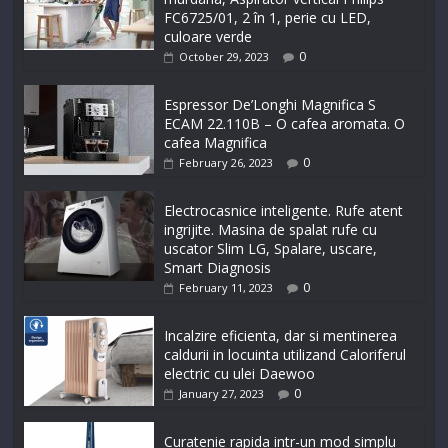
FC6725/01, 2 în 1, perie cu LED,
culoare verde
0
October 29, 2023
Espressor De’Longhi Magnifica S
ECAM 22.110B – O cafea aromata. O
cafea Magnifica
0
February 26, 2023
Electrocasnice inteligente. Rufe atent
ingrijite. Masina de spalat rufe cu
uscator Slim LG, Spalare, uscare,
Smart Diagnosis
0
February 11, 2023
Incalzire eficienta, dar si mentinerea
caldurii in locuinta utilizand Caloriferul
electric cu ulei Daewoo
0
January 27, 2023
Curatenie rapida intr-un mod simplu