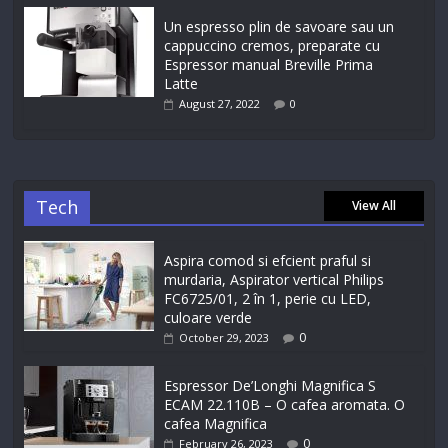
Un espresso plin de savoare sau un
cappuccino cremos, preparate cu
Espressor manual Breville Prima
Latte
August 27, 2022
0
Tech
View All
Aspira comod si efcient praful si
murdaria, Aspirator vertical Philips
FC6725/01, 2 în 1, perie cu LED,
culoare verde
0
October 29, 2023
Espressor De’Longhi Magnifica S
ECAM 22.110B – O cafea aromata. O
cafea Magnifica
0
February 26, 2023