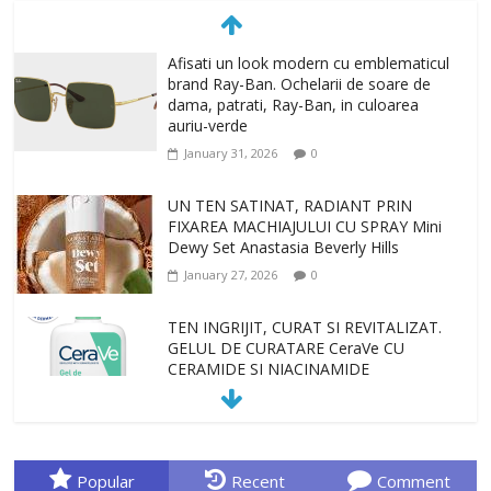
Afisati un look modern cu emblematicul
brand Ray-Ban. Ochelarii de soare de
dama, patrati, Ray-Ban, in culoarea
auriu-verde
January 31, 2026
0
UN TEN SATINAT, RADIANT PRIN
FIXAREA MACHIAJULUI CU SPRAY Mini
Dewy Set Anastasia Beverly Hills
January 27, 2026
0
TEN INGRIJIT, CURAT SI REVITALIZAT.
GELUL DE CURATARE CeraVe CU
CERAMIDE SI NIACINAMIDE
January 23, 2026
0
Sa gasesti cadoul potrivit este de multe
ori o provocare. Idei inedite, cadouri
Popular
Recent
Comment
originale, le puteti avea la Giftspot.ro,