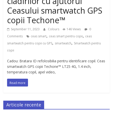
cladirilor cu ajutorul
Ceasului smartwatch GPS
copii Techone™
September 11, 2023
Colours
146 Views
0
,
,
Comments
ceas smart
ceas smart pentru copii
ceas
,
,
smartwatch pentru copii cu GPS
smartwatch
Smartwatch pentru
copii
Cadou: Bratara ID refolosibilia pentru identificare copil. Ceas
smartwatch GPS copii Techone™ LT25 4G, 1.4 inch,
temperatura copil, apel video,
Read more
Articole recente