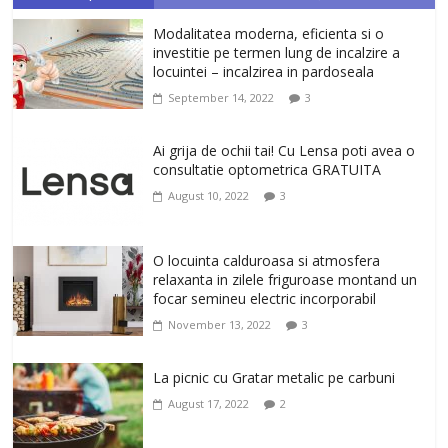
magazinul de cadouri originale. O
Modalitatea moderna, eficienta si o
alegere buna, Oglinda de baie cu mărire
investitie pe termen lung de incalzire a
și iluminare LED
locuintei – incalzirea in pardoseala
February 20, 2026
0
September 14, 2022
3
Antrenati si tonifiati musculatura pentru
un corp sanatos si armonios dezvoltat,
Ai grija de ochii tai! Cu Lensa poti avea o
cu Flexor Fitness-dispozitiv pentru
consultatie optometrica GRATUITA
tonifiere muschi
August 10, 2022
3
February 10, 2026
0
Un ten regenerat, fara riduri. Crema
O locuinta calduroasa si atmosfera
antirid Ivatherm pentru o piele neteda si
relaxanta in zilele friguroase montand un
elastica.
focar semineu electric incorporabil
February 6, 2026
0
November 13, 2022
3
La picnic cu Gratar metalic pe carbuni
August 17, 2022
2