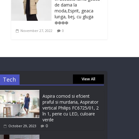
de dama la
moda,Esprit, geaca
lunga, bej, cu gluga
❄️❄️❄️❄️
November 27, 2022
0
Tech
View All
Aspira comod si efcient
praful si murdaria, Aspirator
vertical Philips FC6725/01, 2
în 1, perie cu LED, culoare
verde
0
October 29, 2023