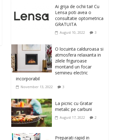
originale, le puteti avea
Ai grija de ochii tai! Cu
la Giftspot.ro, magazinul de cadouri
Lensa poti avea o
originale. O alegere buna, Oglinda de baie
consultatie optometrica
cu mărire și iluminare LED
GRATUITA
February 20, 2026
0
August 10, 2022
3
Antrenati si tonifiati
musculatura pentru un
O locuinta calduroasa si
corp sanatos si
atmosfera relaxanta in
armonios dezvoltat, cu
zilele friguroase
Flexor Fitness-dispozitiv
montand un focar
pentru tonifiere muschi
semineu electric
incorporabil
February 10, 2026
0
November 13, 2022
3
Un ten regenerat, fara
riduri. Crema antirid
La picnic cu Gratar
Ivatherm pentru o piele
metalic pe carbuni
neteda si elastica.
August 17, 2022
2
February 6, 2026
0
Preparati rapid in