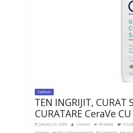
dispozitiv pentru tonifiere muschi
Fashion
TEN INGRIJIT, CURAT 
CURATARE CeraVe CU
January 23, 2026
Colours
49 Views
0 Co
,
,
,
curatare
gel de curatare spumant
Niacinamida
ten gra