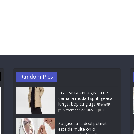
Random Pics
In aceasta iarna geaca de
dama la moda,Esprit, geaca
lunga, bej, cu gluga ❄️❄️❄️❄️
November 27, 2022
0
Sa gasesti cadoul potrivit
este de multe ori o