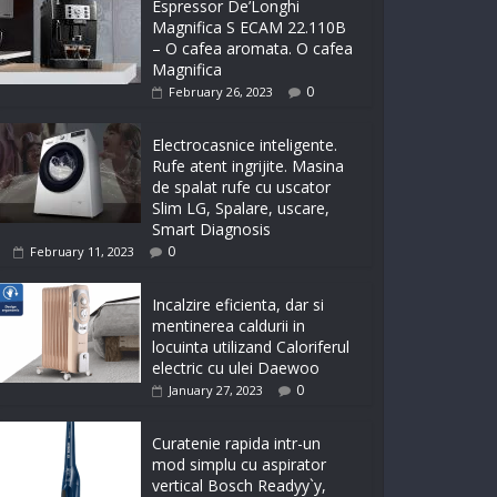
Espressor De’Longhi
Magnifica S ECAM 22.110B
– O cafea aromata. O cafea
Magnifica
0
February 26, 2023
Electrocasnice inteligente.
Rufe atent ingrijite. Masina
de spalat rufe cu uscator
Slim LG, Spalare, uscare,
Smart Diagnosis
0
February 11, 2023
Incalzire eficienta, dar si
mentinerea caldurii in
locuinta utilizand Caloriferul
electric cu ulei Daewoo
0
January 27, 2023
Curatenie rapida intr-un
mod simplu cu aspirator
vertical Bosch Readyy`y,