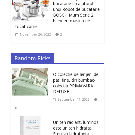
bucatarie cu ajutorul
unui Robot de bucatarie
BOSCH Mum Serie 2,
blender, masina de
tocat carne
November 26, 2022
2
Random Picks
O colectie de lenjerii de
pat, fine, din bumbac-
colectia PRIMAVARA
DELUXE
September 11, 2023
0
Un ten radiant, luminos
este un ten hidratat.
Emulsia hidratanta