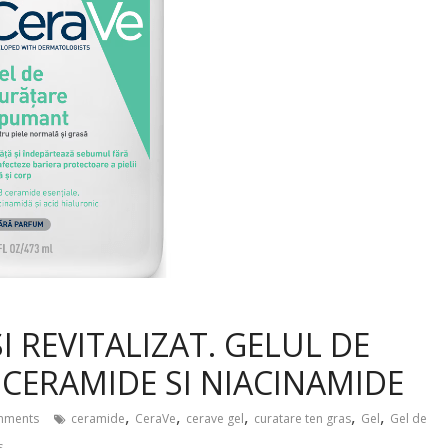
SI REVITALIZAT. GELUL DE
 CERAMIDE SI NIACINAMIDE
,
,
,
,
,
mments
ceramide
CeraVe
cerave gel
curatare ten gras
Gel
Gel de
s