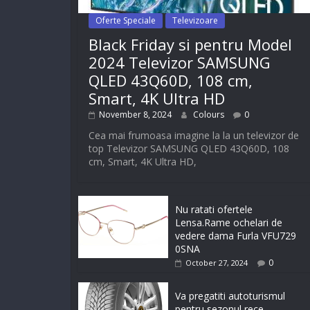
Oferte Speciale
Televizoare
Black Friday si pentru Model
2024 Televizor SAMSUNG
QLED 43Q60D, 108 cm,
Smart, 4K Ultra HD
November 8, 2024
Colours
0
Cea mai frumoasa imagine la la un televizor de
top Televizor SAMSUNG QLED 43Q60D, 108
cm, Smart, 4K Ultra HD,
Nu ratati ofertele
Lensa.Rame ochelari de
vedere dama Furla VFU729
0SNA
0
October 27, 2024
Va pregatiti autoturismul
pentru sezonul rece-