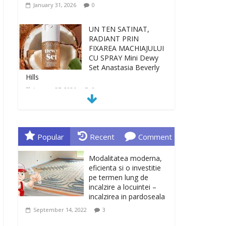
January 31, 2026
0
UN TEN SATINAT,
RADIANT PRIN
FIXAREA MACHIAJULUI
CU SPRAY Mini Dewy
Set Anastasia Beverly
Hills
January 27, 2026
0
TEN INGRIJIT, CURAT
SI REVITALIZAT. GELUL
DE CURATARE CeraVe
Popular
Recent
Comment
CU CERAMIDE SI
NIACINAMIDE
Modalitatea moderna,
January 23, 2026
0
eficienta si o investitie
pe termen lung de
incalzire a locuintei –
Sa gasesti cadoul
incalzirea in pardoseala
potrivit este de multe
ori o provocare. Idei
September 14, 2022
3
inedite, cadouri