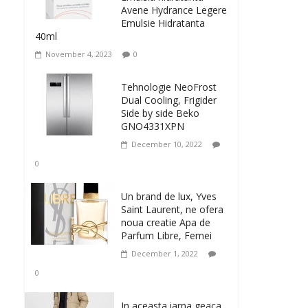
Avene Hydrance Legere
Emulsie Hidratanta
40ml
November 4, 2023
0
Tehnologie NeoFrost
Dual Cooling, Frigider
Side by side Beko
GNO4331XPN
December 10, 2022
0
Un brand de lux, Yves
Saint Laurent, ne ofera
noua creatie Apa de
Parfum Libre, Femei
December 1, 2022
0
In aceasta iarna geaca