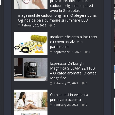
provocare. Idei inedite,
cadouri originale, le puteti
avea la Giftspot.ro,
magazinul de cadouri originale. O alegere buna,
Oglinda de baie cu mărire și iluminare LED
February 20, 2026
0
Incalzire eficienta a locuintei
cu covor incalzire in
pardoseala
September 13, 2022
1
Espressor De’Longhi
Magnifica S ECAM 22.110B
– O cafea aromata. O cafea
Magnifica
February 26, 2023
0
Cum sa iesi in evidenta
primavara aceasta.
February 21, 2023
0