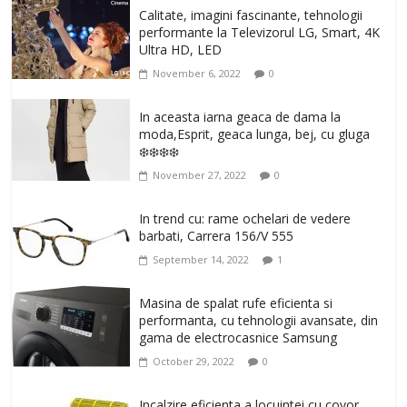
Calitate, imagini fascinante, tehnologii
performante la Televizorul LG, Smart, 4K
Ultra HD, LED
November 6, 2022
0
In aceasta iarna geaca de dama la
moda,Esprit, geaca lunga, bej, cu gluga
❄️❄️❄️❄️
November 27, 2022
0
In trend cu: rame ochelari de vedere
barbati, Carrera 156/V 555
September 14, 2022
1
Masina de spalat rufe eficienta si
performanta, cu tehnologii avansate, din
gama de electrocasnice Samsung
October 29, 2022
0
Incalzire eficienta a locuintei cu covor