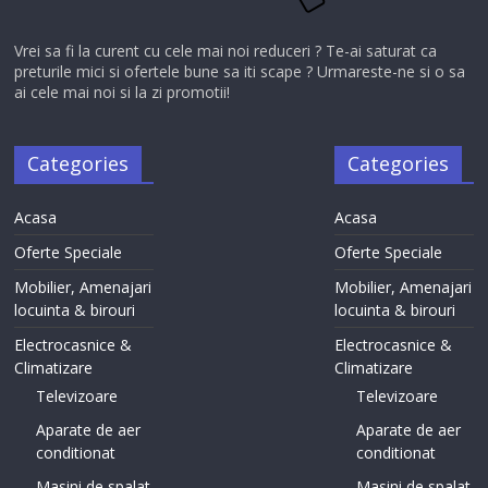
Vrei sa fi la curent cu cele mai noi reduceri ? Te-ai saturat ca
preturile mici si ofertele bune sa iti scape ? Urmareste-ne si o sa
ai cele mai noi si la zi promotii!
Categories
Categories
Acasa
Acasa
Oferte Speciale
Oferte Speciale
Mobilier, Amenajari
Mobilier, Amenajari
locuinta & birouri
locuinta & birouri
Electrocasnice &
Electrocasnice &
Climatizare
Climatizare
Televizoare
Televizoare
Aparate de aer
Aparate de aer
conditionat
conditionat
Masini de spalat
Masini de spalat