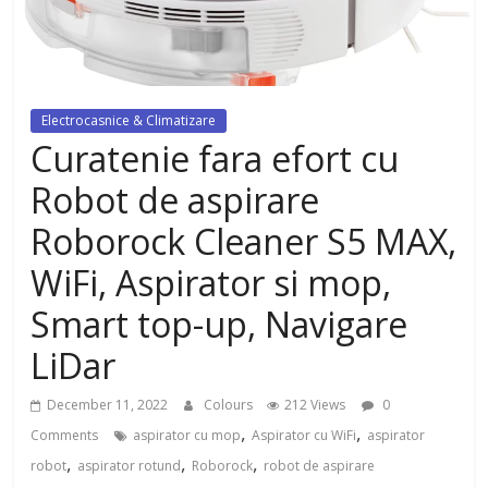
dezvoltat, cu Flexor Fitness-
dispozitiv pentru tonifiere muschi
Electrocasnice & Climatizare
Curatenie fara efort cu
Robot de aspirare
Roborock Cleaner S5 MAX,
WiFi, Aspirator si mop,
Smart top-up, Navigare
LiDar
December 11, 2022
Colours
212 Views
0
,
,
Comments
aspirator cu mop
Aspirator cu WiFi
aspirator
,
,
,
robot
aspirator rotund
Roborock
robot de aspirare