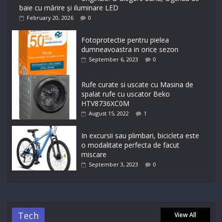
baie cu mărire și iluminare LED
February 20, 2026
0
Fotoprotectie pentru pielea
dumneavoastra in orice sezon
September 6, 2023
0
Rufe curate si uscate cu Masina de
spalat rufe cu uscator Beko
HTV8736XC0M
August 15, 2022
1
In excursii sau plimbari, bicicleta este
o modalitate perfecta de facut
miscare
September 3, 2023
0
Tech
View All