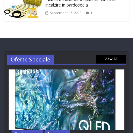
incalzire in pardoseala
September 13, 2022
1
Oferte Speciale
View All