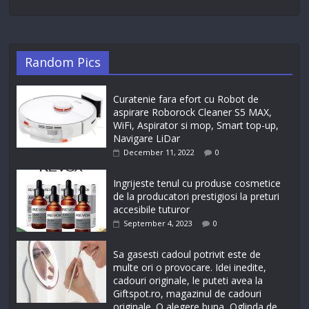
Random Pics
Curatenie fara efort cu Robot de
aspirare Roborock Cleaner S5 MAX,
WiFi, Aspirator si mop, Smart top-up,
Navigare LiDar
December 11, 2022
0
Ingrijeste tenul cu produse cosmetice
de la producatori prestigiosi la preturi
accesibile tuturor
September 4, 2023
0
Sa gasesti cadoul potrivit este de
multe ori o provocare. Idei inedite,
cadouri originale, le puteti avea la
Giftspot.ro, magazinul de cadouri
originale. O alegere buna, Oglinda de