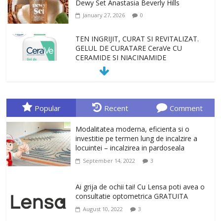
Dewy Set Anastasia Beverly Hills
January 27, 2026
0
TEN INGRIJIT, CURAT SI REVITALIZAT.
GELUL DE CURATARE CeraVe CU
CERAMIDE SI NIACINAMIDE
January 23, 2026
0
Sa gasesti cadoul potrivit este de multe
ori o provocare. Idei inedite, cadouri
Popular
Recent
Comment
originale, le puteti avea la Giftspot.ro,
magazinul de cadouri originale. O
Modalitatea moderna, eficienta si o
alegere buna, Oglinda de baie cu mărire
investitie pe termen lung de incalzire a
și iluminare LED
locuintei – incalzirea in pardoseala
February 20, 2026
0
September 14, 2022
3
Antrenati si tonifiati musculatura pentru
un corp sanatos si armonios dezvoltat,
Ai grija de ochii tai! Cu Lensa poti avea o
cu Flexor Fitness-dispozitiv pentru
consultatie optometrica GRATUITA
tonifiere muschi
August 10, 2022
3
February 10, 2026
0