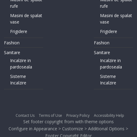
rufe
rufe
Masini de spalat
Masini de spalat
vase
vase
Frigidere
Frigidere
Fashion
Fashion
Sanitare
Sanitare
Incalzire in
Incalzire in
pardoseala
pardoseala
Sisteme
Sisteme
Incalzire
Incalzire
Contact Us
Terms of Use
Privacy Policy
Accessibility Help
Set footer copyright from with theme options
Configure in Appearance > Customize > Additional Options >
Footer Copyright Editor