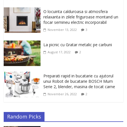
Un ten regenerat, fara riduri. Crema
O locuinta calduroasa si atmosfera
antirid Ivatherm pentru o piele neteda si
relaxanta in zilele friguroase montand un
elastica.
focar semineu electric incorporabil
February 6, 2026
0
November 13, 2022
3
La picnic cu Gratar metalic pe carbuni
August 17, 2022
2
Preparati rapid in bucatarie cu ajutorul
unui Robot de bucatarie BOSCH Mum
Serie 2, blender, masina de tocat carne
November 26, 2022
2
Random Picks