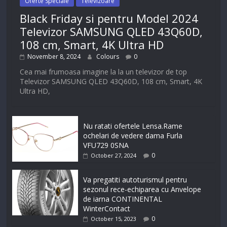
Oferte Speciale
Televizoare
Black Friday si pentru Model 2024
Televizor SAMSUNG QLED 43Q60D,
108 cm, Smart, 4K Ultra HD
November 8, 2024
Colours
0
Cea mai frumoasa imagine la la un televizor de top
Televizor SAMSUNG QLED 43Q60D, 108 cm, Smart, 4K
Ultra HD,
Nu ratati ofertele Lensa.Rame
ochelari de vedere dama Furla
VFU729 0SNA
0
October 27, 2024
Va pregatiti autoturismul pentru
sezonul rece-echiparea cu Anvelope
de iarna CONTINENTAL
WinterContact
0
October 15, 2023