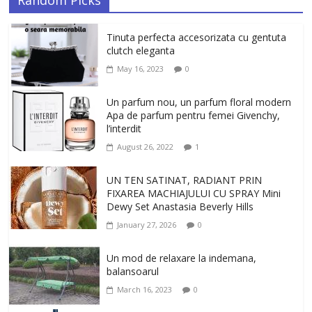
Random Picks
Tinuta perfecta accesorizata cu gentuta
clutch eleganta
May 16, 2023
0
Un parfum nou, un parfum floral modern
Apa de parfum pentru femei Givenchy,
l’interdit
August 26, 2022
1
UN TEN SATINAT, RADIANT PRIN
FIXAREA MACHIAJULUI CU SPRAY Mini
Dewy Set Anastasia Beverly Hills
January 27, 2026
0
Un mod de relaxare la indemana,
balansoarul
March 16, 2023
0