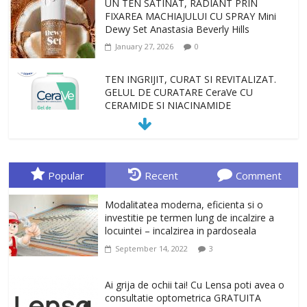
UN TEN SATINAT, RADIANT PRIN
FIXAREA MACHIAJULUI CU SPRAY Mini
Dewy Set Anastasia Beverly Hills
January 27, 2026
0
TEN INGRIJIT, CURAT SI REVITALIZAT.
GELUL DE CURATARE CeraVe CU
CERAMIDE SI NIACINAMIDE
January 23, 2026
0
Sa gasesti cadoul potrivit este de multe
ori o provocare. Idei inedite, cadouri
Popular
Recent
Comment
originale, le puteti avea la Giftspot.ro,
magazinul de cadouri originale. O
Modalitatea moderna, eficienta si o
alegere buna, Oglinda de baie cu mărire
investitie pe termen lung de incalzire a
și iluminare LED
locuintei – incalzirea in pardoseala
February 20, 2026
0
September 14, 2022
3
Antrenati si tonifiati musculatura pentru
un corp sanatos si armonios dezvoltat,
Ai grija de ochii tai! Cu Lensa poti avea o
cu Flexor Fitness-dispozitiv pentru
consultatie optometrica GRATUITA