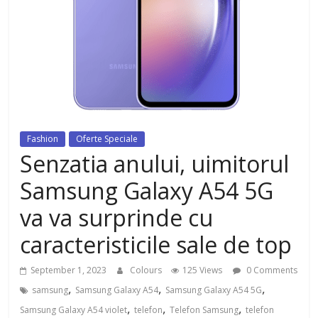
dezvoltat, cu Flexor Fitness-
dispozitiv pentru tonifiere muschi
Fashion
Oferte Speciale
Senzatia anului, uimitorul
Samsung Galaxy A54 5G
va va surprinde cu
caracteristicile sale de top
September 1, 2023
Colours
125 Views
0 Comments
,
,
,
samsung
Samsung Galaxy A54
Samsung Galaxy A54 5G
,
,
,
Samsung Galaxy A54 violet
telefon
Telefon Samsung
telefon