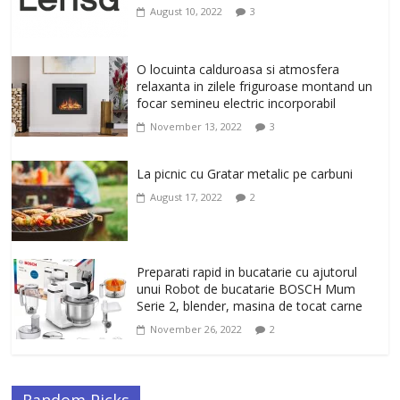
tonifiere muschi
August 10, 2022
3
February 10, 2026
0
Un ten regenerat, fara riduri. Crema
O locuinta calduroasa si atmosfera
antirid Ivatherm pentru o piele neteda si
relaxanta in zilele friguroase montand un
elastica.
focar semineu electric incorporabil
February 6, 2026
0
November 13, 2022
3
La picnic cu Gratar metalic pe carbuni
August 17, 2022
2
Preparati rapid in bucatarie cu ajutorul
unui Robot de bucatarie BOSCH Mum
Serie 2, blender, masina de tocat carne
November 26, 2022
2