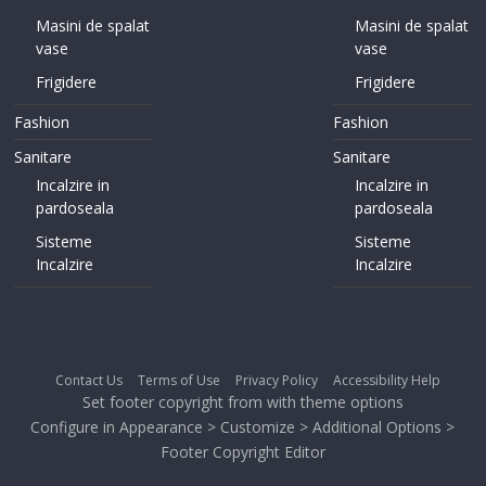
Masini de spalat
Masini de spalat
vase
vase
Frigidere
Frigidere
Fashion
Fashion
Sanitare
Sanitare
Incalzire in
Incalzire in
pardoseala
pardoseala
Sisteme
Sisteme
Incalzire
Incalzire
Contact Us
Terms of Use
Privacy Policy
Accessibility Help
Set footer copyright from with theme options
Configure in Appearance > Customize > Additional Options >
Footer Copyright Editor