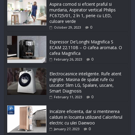
Aspira comod si efcient praful si
murdaria, Aspirator vertical Philips
FC6725/01, 2 în 1, perie cu LED,
culoare verde
0
October 29, 2023
Espressor De’Longhi Magnifica S
ECAM 22.110B – O cafea aromata. O
cafea Magnifica
0
February 26, 2023
Electrocasnice inteligente. Rufe atent
ingrijite. Masina de spalat rufe cu
uscator Slim LG, Spalare, uscare,
Smart Diagnosis
0
February 11, 2023
Incalzire eficienta, dar si mentinerea
caldurii in locuinta utilizand Caloriferul
electric cu ulei Daewoo
0
January 27, 2023